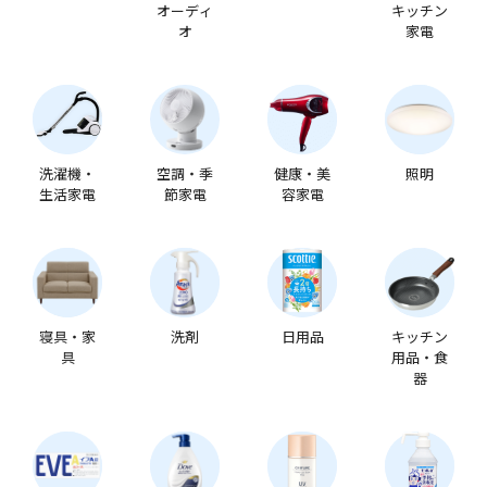
オーディ
キッチン
オ
家電
洗濯機・
空調・季
健康・美
照明
生活家電
節家電
容家電
寝具・家
洗剤
日用品
キッチン
具
用品・食
器