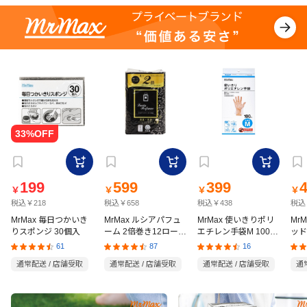
199
599
399
￥
￥
￥
￥
税込￥218
税込￥658
税込￥438
税込
MrMax 毎日つかいき
MrMax ルシアパフュ
MrMax 使いきりポリ
Mr
りスポンジ 30個入
ーム 2倍巻き12ロール
エチレン手袋M 100枚
ッド
ダブル
入
の猫
61
87
16
通常配送 / 店舗受取
通常配送 / 店舗受取
通常配送 / 店舗受取
通