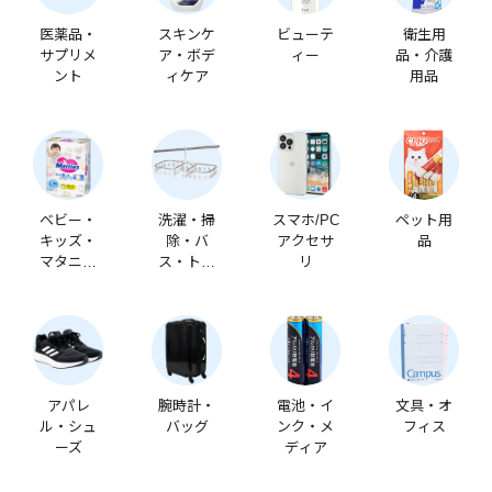
医薬品・
スキンケ
ビューテ
衛生用
サプリメ
ア・ボデ
ィー
品・介護
ント
ィケア
用品
ベビー・
洗濯・掃
スマホ/PC
ペット用
キッズ・
除・バ
アクセサ
品
マタニテ
ス・トイ
リ
ィ
レ
アパレ
腕時計・
電池・イ
文具・オ
ル・シュ
バッグ
ンク・メ
フィス
ーズ
ディア