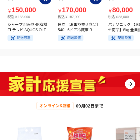
150,000
170,000
80,000
￥
￥
￥
税込￥165,000
税込￥187,000
税込￥88,000
シャープ 55V型 4K有機
日立 【お取り寄せ商品】
パナソニック 【お
ELテレビ AQUOS OLED
540L 6ドア冷蔵庫 R-
せ商品】8kg 全自
4T-C55GQ3
HW54V(N) ライトゴール
洗濯機 NA-FA8H5
配送設置
配送設置
配送設置
ド
イト
09月02日まで
オンライン&店舗