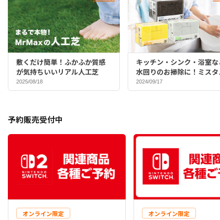
敷くだけ簡単！ふかふか質感
キッチン・シンク・浴室な
が気持ちいいリアル人工芝
水回りのお掃除に！ミスタ
マックスバイヤーおすすめ
2025/08/18
2024/09/17
ポンジ♪
予約販売受付中
オンライン限定
オンライン限定