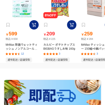
599
209
259
￥
￥
￥
税込￥658
税込￥225
税込￥284
MrMax 除菌ウェットティ
カルビー ポテトチップス
MrMax ティッシ
ッシュ ノンアルコールタ
BIGBAGうすしお味 160g
ー 150組×6個パッ
イプ 60枚×8個パック
12
3
3
通常配送 / 店舗受取
通常配送 / 店舗受取
通常配送 / 店舗受