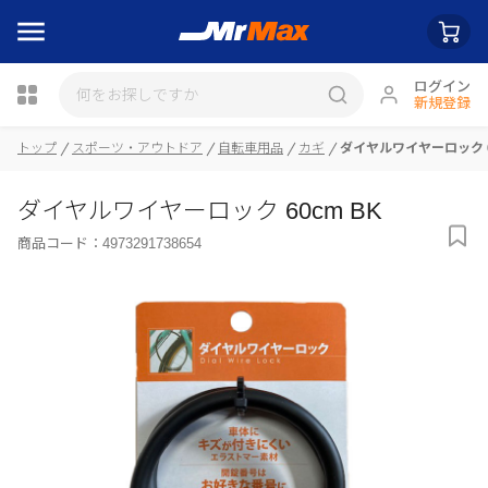
ログイン
新規登録
瓶詰
トップ
スポーツ・アウトドア
自転車用品
カギ
ダイヤルワイヤーロック 6
ダイヤルワイヤーロック 60cm BK
商品コード：
4973291738654