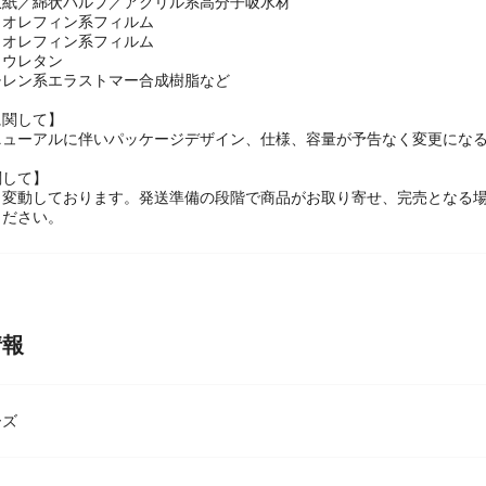
リエステル／ポリオレフィン不織布
収紙／綿状パルプ／アクリル系高分子吸水材
リオレフィン系フィルム
リオレフィン系フィルム
リウレタン
チレン系エラストマー合成樹脂など
に関して】
ニューアルに伴いパッケージデザイン、仕様、容量が予告なく変更になる
関して】
々変動しております。発送準備の段階で商品がお取り寄せ、完売となる
ください。
情報
ーズ