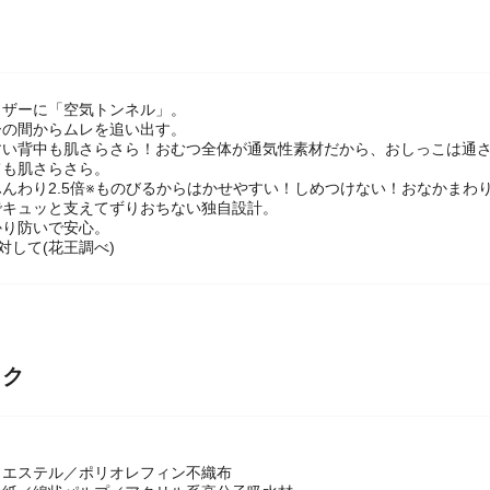
ャザーに「空気トンネル」。
ーの間からムレを追い出す。
すい背中も肌さらさら！おむつ全体が通気性素材だから、おしっこは通
ても肌さらさら。
んわり2.5倍※ものびるからはかせやすい！しめつけない！おなかまわ
でキュッと支えてずりおちない独自設計。
かり防いで安心。
対して(花王調べ)
ック