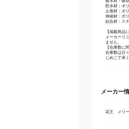
表面材：ポ
吸水材：吸
防水材：ポ
止着材：ポ
伸縮材：ポ
結合材：ス
【掲載商品
メーカーリ
ません。
【在庫数に
在庫数は日
じめご了承
メーカー
花王 メリ