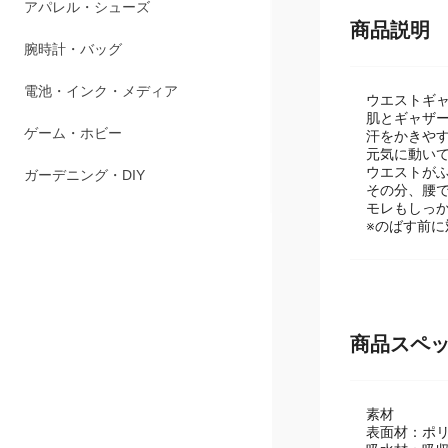
ペット用品
商品説明
アパレル・シューズ
腕時計・バッグ
ウエストギ
肌とギャザ
電池・インク・メディア
汗をかきや
元気に動い
ウエストがふ
ゲーム・ホビー
その分、腰
モレもしっ
ガーデニング・DIY
※のばす前に
商品スペ
素材