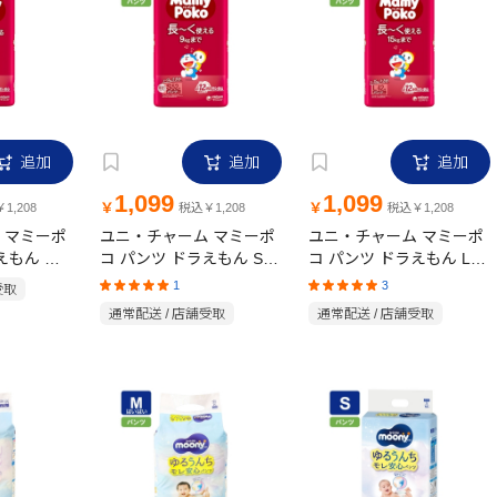
追加
追加
追加
1,099
1,099
￥
￥
1,208
税込￥1,208
税込￥1,208
 マミーポ
ユニ・チャーム マミーポ
ユニ・チャーム マミーポ
えもん ビ
コ パンツ ドラえもん Sサ
コ パンツ ドラえもん Lサ
枚
イズ(4-9kg) 52枚
イズ 42枚
1
3
受取
通常配送 / 店舗受取
通常配送 / 店舗受取