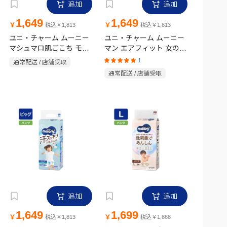
追加
追加
1,649
1,649
￥
￥
税込￥1,813
税込￥1,813
ユニ・チャーム ムーニー
ユニ・チャーム ムーニー
マシュマロ肌ごこち モレ
マン エアフィット 女の子
安心 テープタイプ Mサイ
用 44枚 L
1
通常配送 / 店舗受取
ズ 54枚
通常配送 / 店舗受取
追加
追加
1,649
1,699
￥
￥
税込￥1,813
税込￥1,868