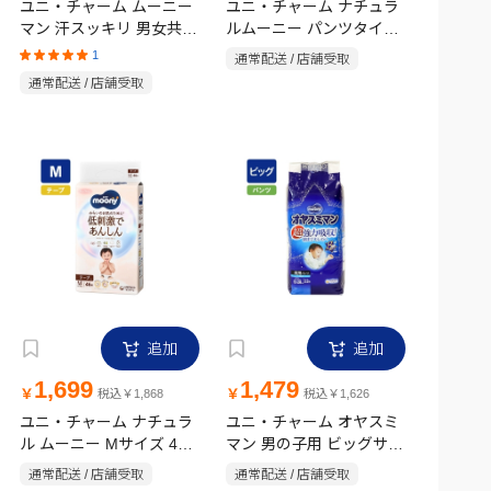
ユニ・チャーム ムーニー
ユニ・チャーム ナチュラ
マン 汗スッキリ 男女共用
ルムーニー パンツタイプ
パンツ ビッグサイズ 36枚
36枚 L
1
通常配送 / 店舗受取
通常配送 / 店舗受取
追加
追加
1,699
1,479
￥
￥
税込￥1,868
税込￥1,626
ユニ・チャーム ナチュラ
ユニ・チャーム オヤスミ
ル ムーニー Mサイズ 46
マン 男の子用 ビッグサイ
枚
ズ以上 22枚
通常配送 / 店舗受取
通常配送 / 店舗受取