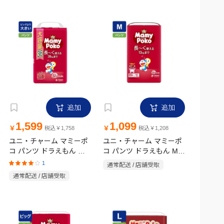
追加
追加
1,599
1,099
￥
￥
税込￥1,758
税込￥1,208
ユニ・チャーム マミーポ
ユニ・チャーム マミーポ
コ パンツ ドラえもん オ
コ パンツ ドラえもん Mサ
ムツ ビッグより大きいサ
イズ(6-13kg)50枚
1
通常配送 / 店舗受取
イズ(13~28kg)36枚
通常配送 / 店舗受取