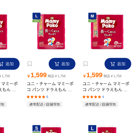
追加
追加
追加
1,599
1,599
￥
￥
1,758
税込￥1,758
税込￥1,758
 マミーポ
ユニ・チャーム マミーポ
ユニ・チャーム マミーポ
えもん オ
コ パンツ ドラえもん オ
コ パンツ ドラえもん オ
イズ
ムツ Lサイズ(9~15kg)62
ムツ Mサイズ(6~13kg)74
6
4
枚
枚
受取
通常配送 / 店舗受取
通常配送 / 店舗受取