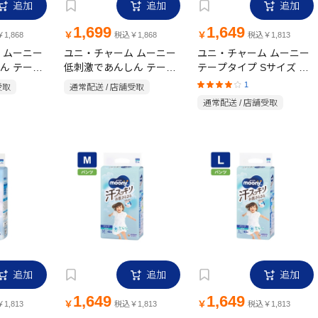
追加
追加
追加
1,699
1,649
￥
￥
1,868
税込￥1,868
税込￥1,813
 ムーニー
ユニ・チャーム ムーニー
ユニ・チャーム ムーニー
ん テープ
低刺激であんしん テープ
テープタイプ Sサイズ 70
 54枚
タイプ 新生児 60枚
枚
1
受取
通常配送 / 店舗受取
通常配送 / 店舗受取
追加
追加
追加
1,649
1,649
￥
￥
1,813
税込￥1,813
税込￥1,813