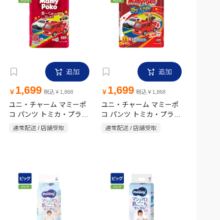
追加
追加
1,699
1,699
￥
￥
税込￥1,868
税込￥1,868
ユニ・チャーム マミーポ
ユニ・チャーム マミーポ
コ パンツ トミカ・プラレ
コ パンツ トミカ・プラレ
ール ビッグサイズ(12～
ール L(9～15kg) 62枚
通常配送 / 店舗受取
通常配送 / 店舗受取
22kg) 54枚