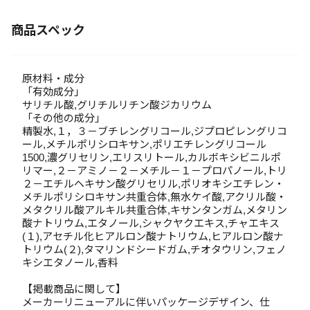
商品スペック
原材料・成分
「有効成分」
サリチル酸,グリチルリチン酸ジカリウム
「その他の成分」
精製水,１，３－ブチレングリコール,ジプロピレングリコ
ール,メチルポリシロキサン,ポリエチレングリコール
1500,濃グリセリン,エリスリトール,カルボキシビニルポ
リマー,２－アミノ－２－メチル－１－プロパノール,トリ
２－エチルヘキサン酸グリセリル,ポリオキシエチレン・
メチルポリシロキサン共重合体,無水ケイ酸,アクリル酸・
メタクリル酸アルキル共重合体,キサンタンガム,メタリン
酸ナトリウム,エタノール,シャクヤクエキス,チャエキス
(１),アセチル化ヒアルロン酸ナトリウム,ヒアルロン酸ナ
トリウム(２),タマリンドシードガム,チオタウリン,フェノ
キシエタノール,香料
【掲載商品に関して】
メーカーリニューアルに伴いパッケージデザイン、仕