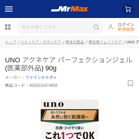
ログイン
新規登録
トップ
スキンケア・ボディケア
男性化粧品
男性用フェイスケア
UNO 
瓶詰
UNO アクネケア パーフェクションジェル
(医薬部外品) 90g
メーカー：
ファイントゥディ
商品コード：
4550516474858