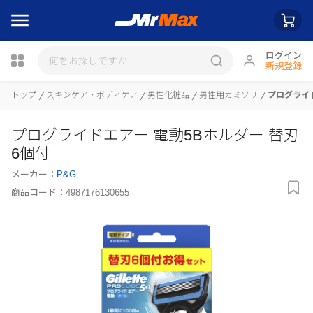
ログイン
新規登録
トップ
スキンケア・ボディケア
男性化粧品
男性用カミソリ
プログライド
瓶詰
プログライドエアー 電動5Bホルダー 替刃
6個付
メーカー：
P&G
商品コード：
4987176130655