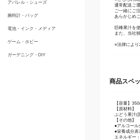
※こちらの商
ペット用品
通常配送ご
ご一緒にご
アパレル・シューズ
あらかじめ
巨峰果汁を
腕時計・バッグ
また、当社独
電池・インク・メディア
※法律により
ゲーム・ホビー
ガーデニング・DIY
商品スペ
【容量】350
【原材料】
ぶどう果汁(
【その他】
●アルコール分
●栄養成分表示