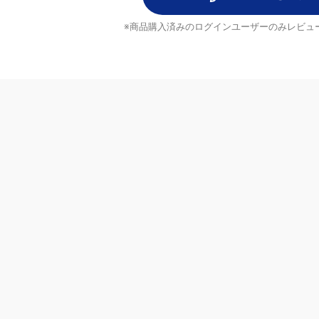
レビューを書く
※商品購入済みのログインユーザーのみ
レビュ
ヘルプ
配送について
ご注文のキャンセルについて
返品について
ブランド
よくあるご質問
お問い合わせ・ご意見
MrMax公式アプリ