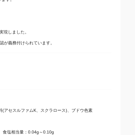
ります。
。
実現しました。
確認が義務付けられています。
料(アセスルファムK、スクラロース)、ブドウ色素