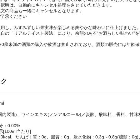
品は、オンラインストアでは【店舗受け取り/即配 限定】のお受付とな
選択時は、自動的にキャンセル処理をさせていただきます。
注文の商品も一緒にキャンセルとなります。
ご了承ください
使用し、みずみずしい果実味が楽しめる爽やかな味わいに仕上げました
自の「リアルテイスト製法」により、余韻のある“お酒らしい味わい"を
20歳未満の酒類の購入や飲酒は禁止されており、酒類の販売には年齢
ック
ml
国内製造)、ワインエキス(ノンアルコール)／炭酸、酸味料、香料、甘味
：0.00%
[100ml当たり]