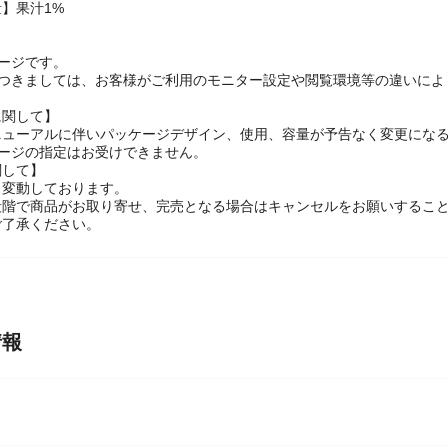
kcal、たんぱく質：0g、脂質：0g、炭水化物：0.3g～0.8g(糖類：0g)、
】果汁1%
】
ージです。
につきましては、お客様がご利用のモニター設定や閲覧環境等の違いによ
に関して】
ニューアルに伴いパッケージデザイン、使用、容量が予告なく変更になる
ケージの指定はお受けできません。
関して】
々変動しております。
段階で商品がお取り寄せ、完売となる場合はキャンセルをお願いするこ
ご了承ください。
情報
ー