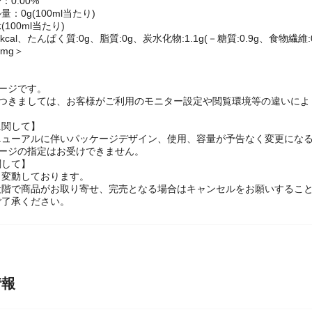
ァムK、スクラロース)
0.00%
：0g(100ml当たり)
100ml当たり)
cal、たんぱく質:0g、脂質:0g、炭水化物:1.1g(－糖質:0.9g、食物繊維:0.
mg＞
】
ージです。
につきましては、お客様がご利用のモニター設定や閲覧環境等の違いによ
に関して】
ニューアルに伴いパッケージデザイン、使用、容量が予告なく変更になる
ケージの指定はお受けできません。
関して】
々変動しております。
段階で商品がお取り寄せ、完売となる場合はキャンセルをお願いするこ
ご了承ください。
情報