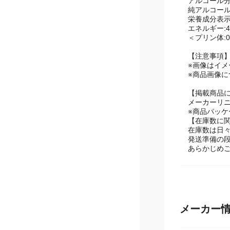
(アセスルフ
アルコール分：
純アルコール量
栄養成分表示(
エネルギー:4k
＜プリン体:0
【注意事項
※画像はイメ
※商品画像
【掲載商品
メーカーリ
※商品パッ
【在庫数に
在庫数は日
発送準備の
あらかじめ
メーカー