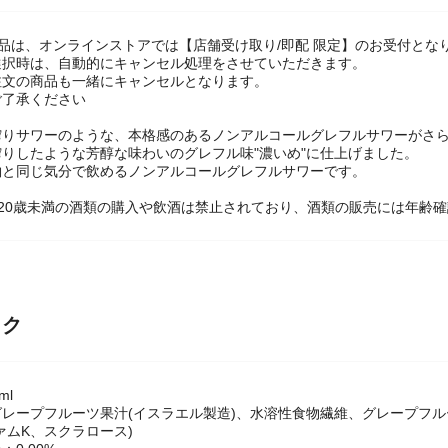
品は、オンラインストアでは【店舗受け取り/即配 限定】のお受付とな
選択時は、自動的にキャンセル処理をさせていただきます。
注文の商品も一緒にキャンセルとなります。
ご了承ください
搾りサワーのような、本格感のあるノンアルコールグレフルサワーがさ
りしたような芳醇な味わいのグレフル味"濃いめ"に仕上げました。
酌と同じ気分で飲めるノンアルコールグレフルサワーです。
20歳未満の酒類の購入や飲酒は禁止されており、酒類の販売には年齢
ック
ml
レープフルーツ果汁(イスラエル製造)、水溶性食物繊維、グレープフル