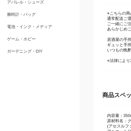
ペット用品
※こちらの商
アパレル・シューズ
通常配送ご
ご一緒にご
腕時計・バッグ
あらかじめ
電池・インク・メディア
居酒屋の手
ギュッと手搾
いつもの晩
ゲーム・ホビー
※法律により
ガーデニング・DIY
商品スペ
内容量：350
原材料名：グ