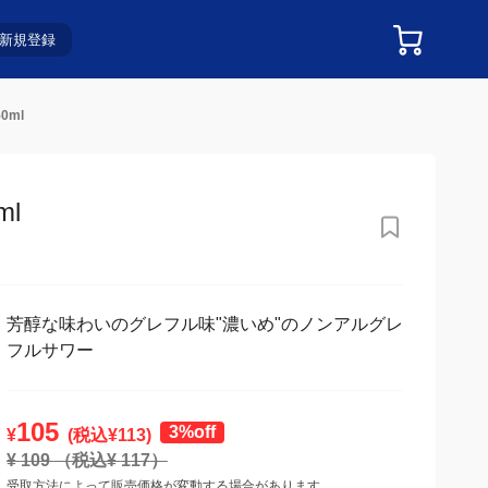
新規登録
0ml
l
芳醇な味わいのグレフル味"濃いめ"のノンアルグレ
フルサワー
105
3%off
¥
(税込¥
113
)
¥
109
（税込¥
117
）