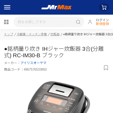
ログイン
新規登録
瓶詰
トップ
冷蔵庫・キッチン家電
炊飯器
●銘柄量り炊き IHジャー炊飯器 3合(分離
●銘柄量り炊き IHジャー炊飯器 3合(分離
式) RC-IM30-B ブラック
メーカー：
アイリスオーヤマ
商品コード：
4967576533850