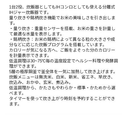
1台2役、炊飯器としてもIHコンロとしても使える分離式
IHジャー炊飯器です。
量り炊きや銘柄炊き機能でお米の美味しさを引き出しま
す。
・量り炊き：重量センサーを搭載、お米の重さを計量し
て最適な水量を表示します。
・銘柄炊き：お米の銘柄によって異なる粒の大きさや成
分などに応じた炊飯プログラムを搭載しています。
カロリーが気になる方へ、ご飯をよそった分のカロリー
を計量表示できます。
低温調理は30~75℃毎の温度設定でヘルシー料理や発酵調
理ができます。
5層の極厚銅釜で釜全体を一気に加熱して炊き上げます。
炊飯メニューは無洗米、白米、新米、省エネ、早炊き、
炊込み、おかゆ、玄米、煮込み。
低温調理から、かたさもやわらか・標準・かためから選
べます。
タイマーを使って炊き上がり時刻を予約することができ
ます。