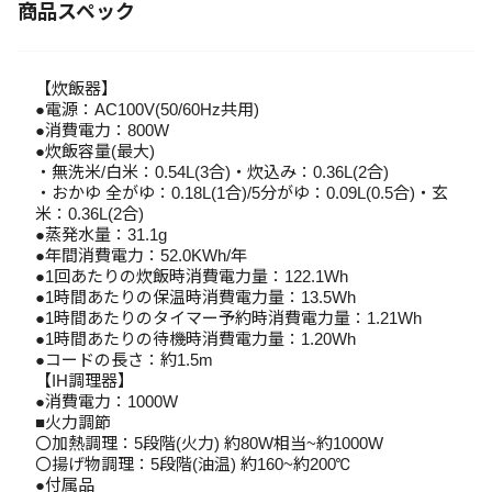
商品スペック
【炊飯器】
●電源：AC100V(50/60Hz共用)
●消費電力：800W
●炊飯容量(最大)
・無洗米/白米：0.54L(3合)・炊込み：0.36L(2合)
・おかゆ 全がゆ：0.18L(1合)/5分がゆ：0.09L(0.5合)・玄
米：0.36L(2合)
●蒸発水量：31.1g
●年間消費電力：52.0KWh/年
●1回あたりの炊飯時消費電力量：122.1Wh
●1時間あたりの保温時消費電力量：13.5Wh
●1時間あたりのタイマー予約時消費電力量：1.21Wh
●1時間あたりの待機時消費電力量：1.20Wh
●コードの長さ：約1.5m
【IH調理器】
●消費電力：1000W
■火力調節
〇加熱調理：5段階(火力) 約80W相当~約1000W
〇揚げ物調理：5段階(油温) 約160~約200℃
●付属品