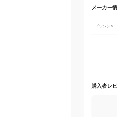
メーカー
ドウシシ
購入者レ