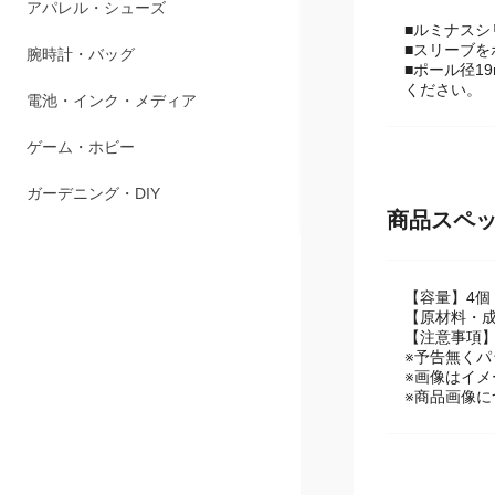
ペット用品
■ルミナスシ
■スリーブ
アパレル・シューズ
■ポール径1
ください。
腕時計・バッグ
電池・インク・メディア
ゲーム・ホビー
商品スペ
ガーデニング・DIY
【容量】4個
【原材料・成
【注意事項
※予告無く
※画像はイメ
※商品画像