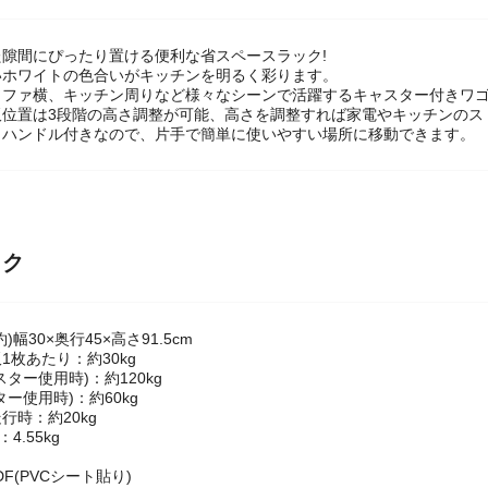
隙間にぴったり置ける便利な省スペースラック!
いホワイトの色合いがキッチンを明るく彩ります。
ソファ横、キッチン周りなど様々なシーンで活躍するキャスター付きワ
板位置は3段階の高さ調整が可能、高さを調整すれば家電やキッチンのス
とハンドル付きなので、片手で簡単に使いやすい場所に移動できます。
ック
)幅30×奥行45×高さ91.5cm
1枚あたり：約30kg
ター使用時)：約120kg
ー使用時)：約60kg
行時：約20kg
4.55kg