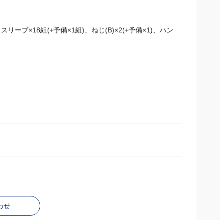
ブ×18組(+予備×1組)、ねじ(B)×2(+予備×1)、ハン
わせ