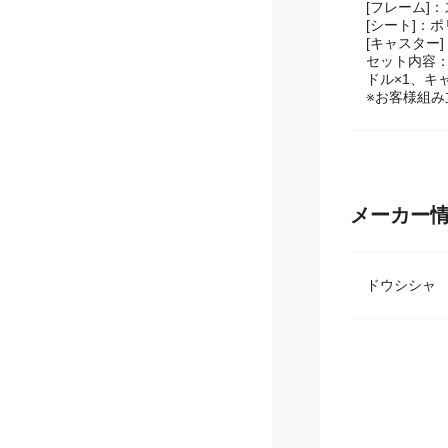
[天板部]：M
[フレーム]
[シート]：
[キャスター
セット内容：木
ドル×1、キ
※お客様組み
メーカー
ドウシシ