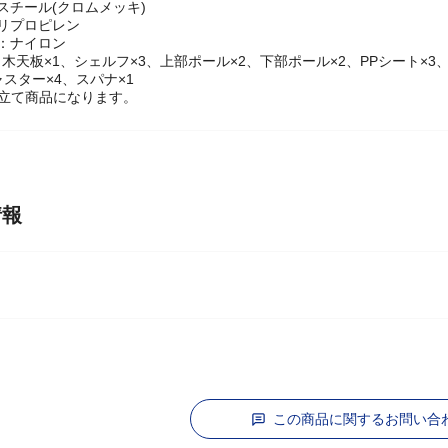
DF(PVCシート貼り)
：スチール(クロムメッキ)
ポリプロピレン
]：ナイロン
天板×1、シェルフ×3、上部ポール×2、下部ポール×2、PPシート×3、スリー
ャスター×4、スパナ×1
立て商品になります。
情報
ャ
この商品に関するお問い合