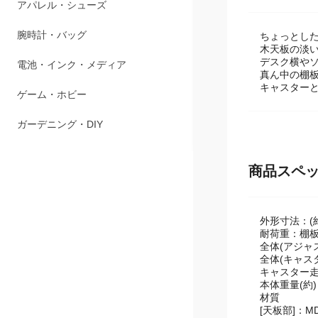
商品説明
ペット用品
アパレル・シューズ
ちょっとした
木天板の淡
デスク横や
腕時計・バッグ
真ん中の棚
キャスター
電池・インク・メディア
ゲーム・ホビー
ガーデニング・DIY
商品スペ
外形寸法：(約
耐荷重：棚板
全体(アジャス
全体(キャスタ
キャスター走
本体重量(約)：
材質