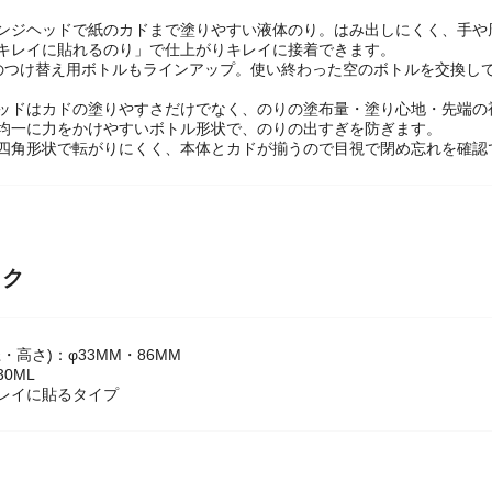
ポンジヘッドで紙のカドまで塗りやすい液体のり。はみ出しにくく、手や
くキレイに貼れるのり」で仕上がりキレイに接着できます。
分のつけ替え用ボトルもラインアップ。使い終わった空のボトルを交換し
ヘッドはカドの塗りやすさだけでなく、のりの塗布量・塗り心地・先端の
く均一に力をかけやすいボトル形状で、のりの出すぎを防ぎます。
は四角形状で転がりにくく、本体とカドが揃うので目視で閉め忘れを確認
ック
・高さ)：φ33MM・86MM
0ML
レイに貼るタイプ