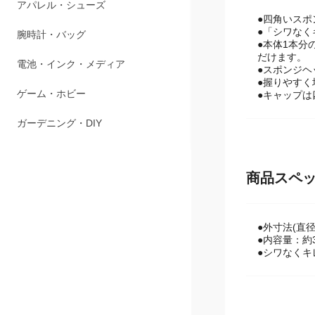
ペット用品
●四角いス
●「シワな
アパレル・シューズ
●本体1本
だけます。
腕時計・バッグ
●スポンジ
●握りやす
●キャップ
電池・インク・メディア
ゲーム・ホビー
ガーデニング・DIY
商品スペ
●外寸法(直径
●内容量：約3
●シワなくキ