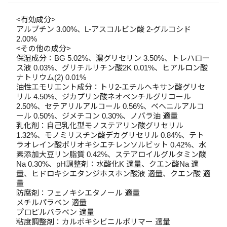
<有効成分>
アルブチン 3.00%、L-アスコルビン酸 2-グルコシド
2.00%
<その他の成分>
保湿成分：BG 5.02%、濃グリセリン 3.50%、トレハロー
ス液 0.03%、グリチルリチン酸2K 0.01%、ヒアルロン酸
ナトリウム(2) 0.01%
油性エモリエント成分：トリ2-エチルヘキサン酸グリセ
リル 4.50%、ジカプリン酸ネオペンチルグリコール
2.50%、セテアリルアルコール 0.56%、ベヘニルアルコ
ール 0.50%、ジメチコン 0.30%、ノバラ油 適量
乳化剤：自己乳化型モノステアリン酸グリセリル
1.32%、モノミリスチン酸デカグリセリル 0.84%、テト
ラオレイン酸ポリオキシエチレンソルビット 0.42%、水
素添加大豆リン脂質 0.42%、ステアロイルグルタミン酸
Na 0.30%、pH調整剤：水酸化K 適量、クエン酸Na 適
量、ヒドロキシエタンジホスホン酸液 適量、クエン酸 適
量
防腐剤：フェノキシエタノール 適量
メチルパラベン 適量
プロピルパラベン 適量
粘度調整剤：カルボキシビニルポリマー 適量