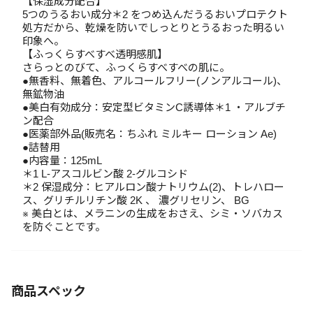
【保湿成分配合】
5つのうるおい成分＊2 をつめ込んだうるおいプロテクト
処方だから、乾燥を防いでしっとりとうるおった明るい
印象へ。
【ふっくらすべすべ透明感肌】
さらっとのびて、ふっくらすべすべの肌に。
●無香料、無着色、アルコールフリー(ノンアルコール)、
無鉱物油
●美白有効成分：安定型ビタミンC誘導体＊1 ・アルブチ
ン配合
●医薬部外品(販売名：ちふれ ミルキー ローション Ae)
●詰替用
●内容量：125mL
＊1 L-アスコルビン酸 2-グルコシド
＊2 保湿成分：ヒアルロン酸ナトリウム(2)、トレハロー
ス、グリチルリチン酸 2K 、 濃グリセリン、 BG
※ 美白とは、メラニンの生成をおさえ、シミ・ソバカス
を防ぐことです。
商品スペック