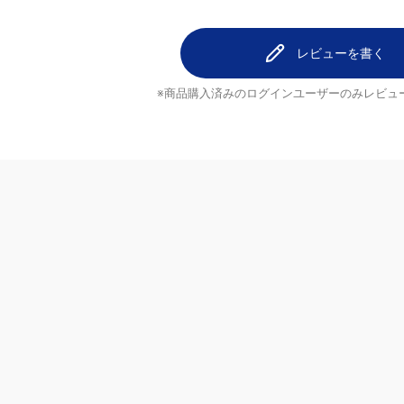
レビューを書く
※商品購入済みのログインユーザーのみ
レビュ
ヘルプ
配送について
ご注文のキャンセルについて
ブランド
返品について
よくあるご質問
お問い合わせ・ご意見
MrMax公式アプリ