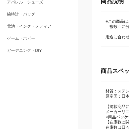
商品説明
アパレル・シューズ
腕時計・バッグ
※この商品
電池・インク・メディア
複数回に分
用途に合わ
ゲーム・ホビー
ガーデニング・DIY
商品スペ
材質：ステン
原産国：日
【掲載商品
メーカーリ
※商品パッ
【在庫数に
在庫数は日