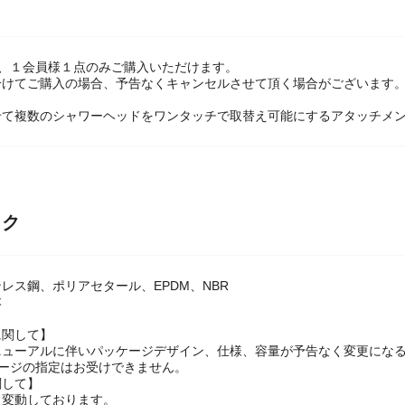
は、１会員様１点のみご購入いただけます。
けてご購入の場合、予告なくキャンセルさせて頂く場合がございます。
せて複数のシャワーヘッドをワンタッチで取替え可能にするアタッチメ
ック
レス鋼、ポリアセタール、EPDM、NBR
本
に関して】
ニューアルに伴いパッケージデザイン、仕様、容量が予告なく変更にな
ケージの指定はお受けできません。
関して】
々変動しております。