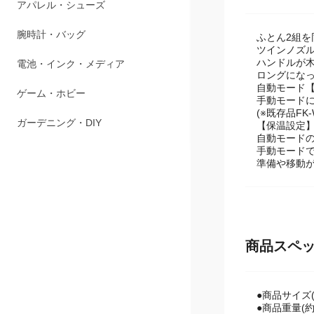
アパレル・シューズ
腕時計・バッグ
ふとん2組
ツインノズ
ハンドルが
電池・インク・メディア
ロングにな
自動モード【
ゲーム・ホビー
手動モード
(※既存品FK
ガーデニング・DIY
【保温設定
自動モード
手動モード
準備や移動
商品スペ
●商品サイズ(約
●商品重量(約):