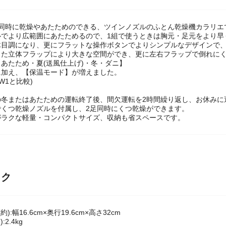
を同時に乾燥やあたためのできる、ツインノズルのふとん乾燥機カラリエ
ルでより広範囲にあたためるので、1組で使うときは胸元・足元をより早
木目調になり、更にフラットな操作ボタンでよりシンプルなデザインで
った立体フラップにより大きな空間ができ、更に左右フラップで倒れに
あたため・夏(送風仕上げ)・冬・ダニ】
に加え、【保温モード】が増えました。
-W1と比較)
】
の冬またはあたための運転終了後、間欠運転を2時間繰り返し、お休みに
でくつ乾燥ノズルを付属し、2足同時にくつ乾燥ができます。
がラクな軽量・コンパクトサイズ、収納も省スペースです。
ック
):幅16.6cm×奥行19.6cm×高さ32cm
2.4kg