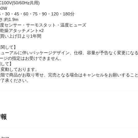
100V(50/60Hz共用)
60W
・30・45・60・75・90・120・180分
:約1.9m
温度センサー・サーモスタット・温度ヒューズ
つ乾燥アタッチメント×2
お買い上げ日より1年間
に関して】
ニューアルに伴いパッケージデザイン、仕様、容量が予告なく変更にな
ケージの指定はお受けできません。
関して】
々変動しております。
段階で商品がお取り寄せ、完売となる場合はキャンセルをお願いするこ
ご了承ください。
情報