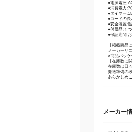
●電源電圧:AC
●消費電力:7
●タイマー:15
●コードの長さ
●安全装置:
●付属品:く
●保証期間:
【掲載商品
メーカーリ
※商品パッ
【在庫数に
在庫数は日
発送準備の
あらかじめ
メーカー