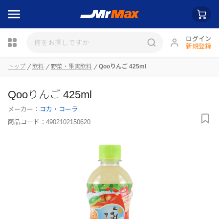
ログイン
新規登録
トップ
飲料
野菜・果実飲料
Qooりんご 425ml
瓶詰
Qooりんご 425ml
メーカー：
コカ・コーラ
商品コード：
4902102150620