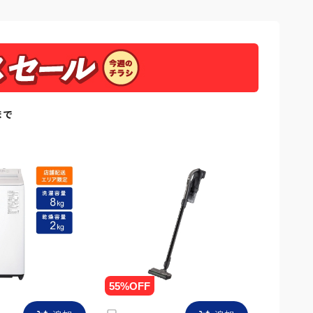
まで
追加
追加