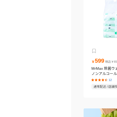
599
￥
税込￥65
MrMax 除菌
ノンアルコールタ
パック
12
通常配送 / 店舗