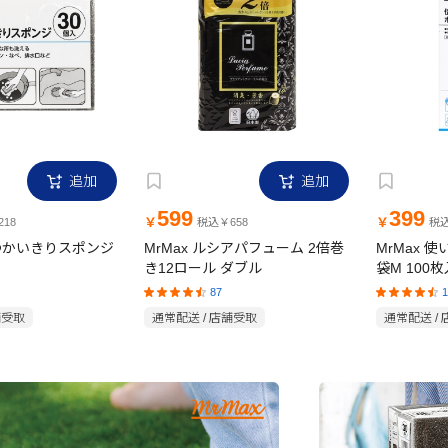
追加
追加
599
399
￥
￥
18
税込￥658
税込
日つかいきりスポンジ
MrMax ルシアパフューム 2倍巻
MrMax 
き12ロール ダブル
袋M 100枚
87
1
舗受取
通常配送 / 店舗受取
通常配送 /