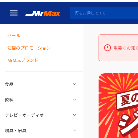
セール
瓶詰
注目のプロモーション
重要なお知
MrMaxブランド
食品
飲料
テレビ・オーディオ
寝具・家具