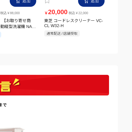
20,000
12,0
￥
￥
税込￥88,000
税込￥22,000
 【お取り寄せ商
東芝 コードレスクリーナー VC-
アイリスオ
CL W32-H
自動縦型洗濯機 NA-
ッドピンモデ
ホワイト
V1H シル
通常配送 / 店舗受取
通常配送 /
日まで