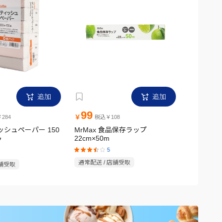
追加
追加
99
299
￥
￥
284
税込￥108
税
ィッシュペーパー 150
MrMax 食品保存ラップ
MrMax
22cm×50m
ク
ック
5
通常配送 / 店舗受取
店舗受取
通常配送 /