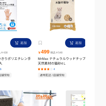
追加
追加
499
1,6
￥
￥
￥438
税込￥548
使いきりポリエチレン手
MrMax ナチュラルウッドチップ
MrMax
入
天然素材の猫砂4Ｌ
ンチ
6
4
 店舗受取
通常配送 / 店舗受取
通常配送 