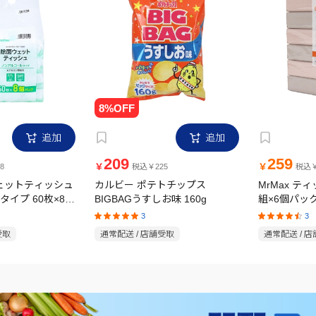
追加
追加
209
259
￥
￥
8
税込￥225
税込￥
ウェットティッシュ
カルビー ポテトチップス
MrMax テ
イプ 60枚×8個
BIGBAGうすしお味 160g
組×6個パッ
3
3
受取
通常配送 / 店舗受取
通常配送 / 