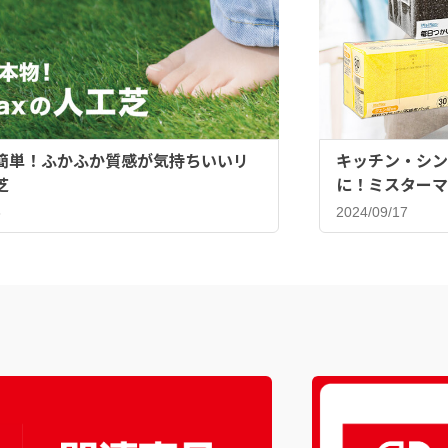
簡単！ふかふか質感が気持ちいいリ
キッチン・シン
芝
に！ミスターマ
ンジ♪
8
2024/09/17