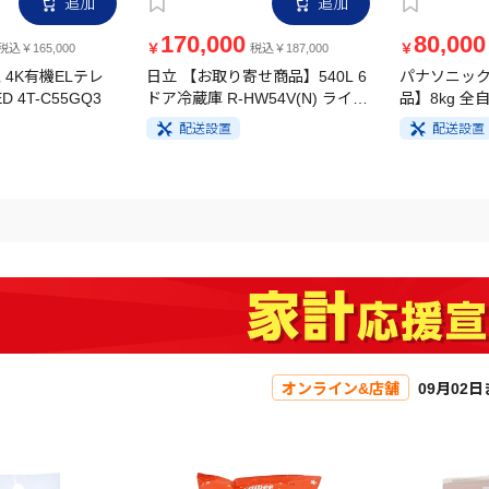
170,000
80,000
￥
￥
税込￥165,000
税込￥187,000
 4K有機ELテレ
日立 【お取り寄せ商品】540L 6
パナソニック
D 4T-C55GQ3
ドア冷蔵庫 R-HW54V(N) ライト
品】8kg 全
ゴールド
FA8H5-W 
配送設置
配送設置
オンライン&店舗
09月02