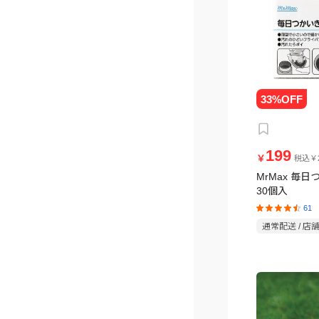
199
￥
税込￥2
MrMax 毎
30個入
61
通常配送 / 店