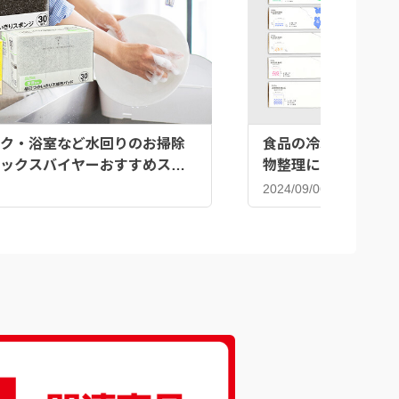
ク・浴室など水回りのお掃除
食品の冷凍だけじゃな
ックスバイヤーおすすめスポ
物整理にも♪ジッパ
2024/09/06