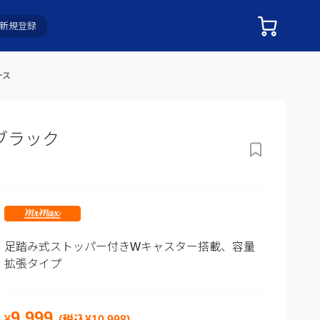
新規登録
ース
ブラック
足踏み式ストッパー付きWキャスター搭載、容量
拡張タイプ
9,999
¥
(税込¥
10,998
)