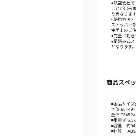
●航空会社
ことが出来
り異なりま
<使用方法>
ストッパー
使用上のご
●完全に動
●足踏み式ス
となります
商品スペ
■製品サイズ(
本体:65×49
全体:73×5
■重量 約5.3k
■容量 約94L
■材質 AB