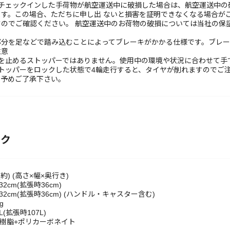
でチェックインした手荷物が航空運送中に破損した場合は、航空運送中の
ます。この場合、ただちに申し出 ないと損害を証明できなくなる場合が
すのでご確認ください。 航空運送中のお荷物の破損については当社の保
部分を足などで踏み込むことによってブレーキがかかる仕様です。ブレー
注意
きを止めるストッパーではありません。使用中の環境や状況に合わせて手
トッパーをロックした状態で4輪走行すると、タイヤが削れますのでご
。予めご了承下さい。
ック
約) (高さ×幅×奥行き)
×32cm(拡張時36cm)
2×32cm(拡張時36cm) (ハンドル・キャスター含む)
g
(拡張時107L)
S樹脂+ポリカーボネイト