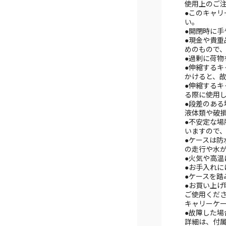
使用上のご
●このキャ
い。
●開閉時に
●現金や貴
めのもので
●過剰に荷
●伸縮する
かけると、
●伸縮する
る際に使用
●段差のあ
液体類や破
●不安定な
いますので
●ケースは
の走行や水
●火気や高
●お手入れ
●ケースを
●お買い上
ご使用くだ
キャリーケ
●故障した
詳細は、付