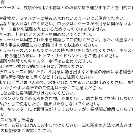
注意
リーケースは、衣類や日用品小物などの収納や持ち運びすることを目的に
手や荷物が、ファスナーに挟み込まれないよう十分にご注意ください。
重品などを入れないでください。ロックは、ケースが不用意に開かないよ
、ケース自体の盗難を防止するためのものではありません。
物を入れ、無理にファスナーを閉めないでください。
キャリーバーは固定された事を確認してご使用ください。また、体重など
故障や事故の原因になり危険ですのでお止めください。
キャリーバーのハンドルでケースの持ち運びをしないでください。キャス
し、持ち運びの際は、トップ・サイドハンドルをご使用ください。
る場所や階段でのキャスター走行はお止めください。
損しやすい物の収納には十分にご注意ください。
場所ではケースが倒れたり、不用意に動き出すなど事故の原因になる場合
、横位置か寝かせて置くなど十分にご注意ください。
防水ではございませんので、水をかけたりすることはお止めください。ま
がかかりやすい場所でのご使用は十分にご注意ください。
温になる物に長時間近づけないでください。
にはベンジンなどの溶液を含む物、金属たわし、磨き粉などを使用しない
踏み台として使用したり、腰掛けたりしないでください。
げ時、キャスターには潤滑油がさしてありますが、長期間ご使用にならず
さい。
ースが故障した場合
場合は、お買い上げ店にお申し付けください。当社所定の方法で対応させ
属の保証書をご確認ください。