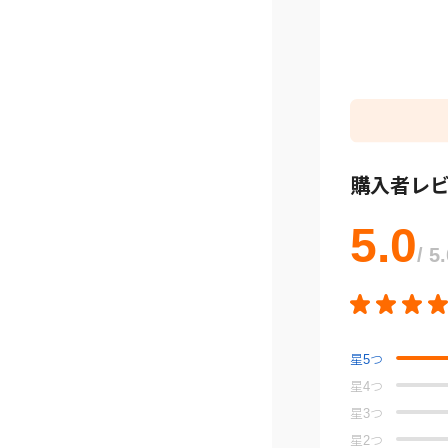
購入者レ
5.0
/ 5
星
5
つ
星
4
つ
星
3
つ
星
2
つ