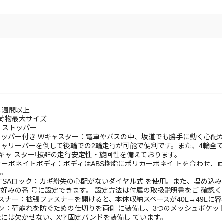
1週間以上
荷物最大サイズ
) ストッパー
ッパー付き Wキャスター：電車やバスの中、坂道でも勝手に動く心配
ャリーバーを倒して後輪での2輪走行が可能で便利です。また、4輪全て
キャ スター!抜群の走行安定性・旋回性を備えております。
リカーボネイトボディ：ボディはABS樹脂にポリカーボネイ トを合わせ
す。
TSAロック：カギ紛失の心配がないダイヤル式 を使用。また、埋め込み
好みの番 号に設定できます。 設定方法は付属の取扱説明書をご 確認
スナー：拡張ファスナーを開けると、本体収納スペースが40L→49Lに容量
ン：荷崩れを防ぐための仕切りを両側 に装備し、3つのメッシュポケッ
には欠かせない、X字固定バンドを装備し ています。