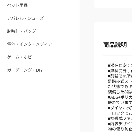
ペット用品
アパレル・シューズ
腕時計・バッグ
商品説明
電池・インク・メディア
ゲーム・ホビー
■滞在目安：
ガーデニング・DIY
■無料受託手
■前輪(2ヶ所
足踏み式スト
た状態でもキ
装備した8輪
■ABS+ポ
優れていま
■ダイヤル式
ーロックでお
■拡張式ファ
■内装デザイ
物の偏り防止