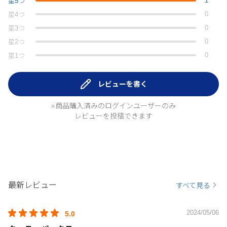
1
星
5
つ
0
星
4
つ
0
星
3
つ
0
星
2
つ
0
星
1
つ
レビューを書く
※商品購入済みのログインユーザーのみ
レビューを投稿できます
最新レビュー
すべて見る
2024/05/06
5.0