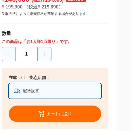
¥
(税込¥
154,000
)
¥
199,900
（税込¥
219,890
）
受取方法によって販売価格が変動する場合があります。
数量
この商品は「お1人様1点限り」です。
在庫：
〇
拠点店舗：
配送設置
カートに追加