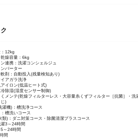
大流量で汚れをスッキリ「ナイアガラ洗浄」
投入「液体洗剤・柔軟剤 自動投入」
ないものも除菌・消臭・ウイルス抑制「除菌清潔プラス」コース
洗濯をサポート「洗濯コンシェルジュ」
ック
：12kg
乾燥容量：6kg
ォン連携：洗濯コンシェルジュ
インバーター
軟剤：自動投入(残量検知あり)
ナイアガラ洗浄
アイロン(低温ヒート式)
冷除湿(湿度センサー制御)
らくメンテ(乾燥フィルターレス・大容量糸くずフィルター［抗菌］・洗
じ)
洗濯機)：槽洗浄コース
ス：槽洗いコース