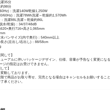
衣類)：ダニ対策コース・除菌清潔プラスコース
濯3～24時間
5～24時間
4時間
濯35分
約98分
60Hz)：洗濯140W乾燥1,250W
0/60Hz)：洗濯78Wh洗濯～乾燥約1,570Wh
：洗濯88L洗濯～乾燥約86L
水/乾燥)：34/37/48dB
20×奥行716×高さ1,065mm
mm
水パンサイズ(内寸奥行)：540mm以上
さ(左出し/右出し)：88/58cm
g
に関して】
ニューアルに伴いパッケージデザイン、仕様、容量が予告なく変更になる
ケージの指定はお受けできません。
関して】
々変動しております。
段階で商品がお取り寄せ、完売となる場合はキャンセルをお願いするこ
ご了承ください。