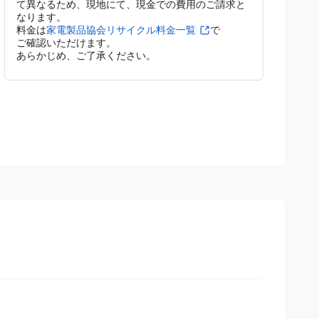
4. 取り外しとリサイクル
取り外しとリサイクルをご希望の場合は、設置時に
併せて対応します。リサイクル費用は、製品によっ
て異なるため、現地にて、現金での費用のご請求と
なります。
料金は
家電製品協会リサイクル料金一覧
で
ご確認いただけます。
あらかじめ、ご了承ください。