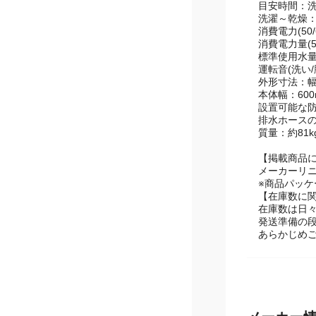
清潔コース(
予約機能：洗
洗濯～乾燥：
乾燥：5～2
目安時間：洗
洗濯～乾燥：
消費電力(50/
消費電力量(5
標準使用水量
運転音(洗い/脱
外形寸法：幅6
本体幅：600
設置可能な防
排水ホースの長
質量：約81k
【掲載商品
メーカーリ
※商品パッ
【在庫数に
在庫数は日
発送準備の
あらかじめ