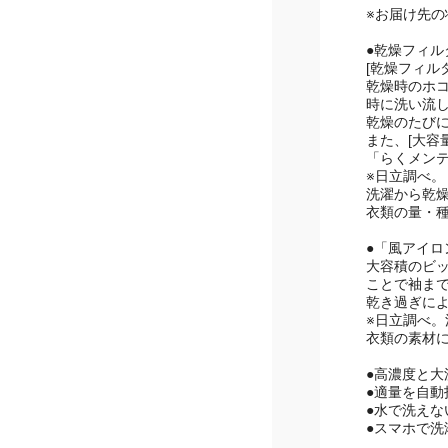
■お受け取り
※お届け先
●乾燥フィ
[乾燥フィル
乾燥時のホコ
時に洗い流し
乾燥のたび
また、[大容
「らくメン
※日立調べ。
洗濯から乾燥
衣類の量・
●「風アイ
大容積のビ
ことで袖ま
乾き過ぎに
※日立調べ
衣類の素材