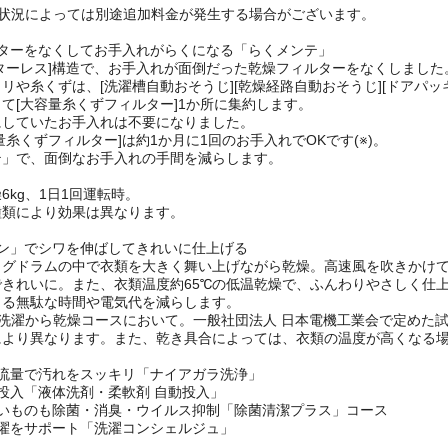
、発送までに地域によっては1～2週間前後お時間をいただきます。
の状況によっては別途追加料金が発生する場合がございます。
ルターをなくしてお手入れがらくになる「らくメンテ」
ターレス]構造で、お手入れが面倒だった乾燥フィルターをなくしました
リや糸くずは、[洗濯槽自動おそうじ][乾燥経路自動おそうじ][ドアパ
て[大容量糸くずフィルター]1か所に集約します。
にしていたお手入れは不要になりました。
量糸くずフィルター]は約1か月に1回のお手入れでOKです(※)。
テ」で、面倒なお手入れの手間を減らします。
6kg、1日1回運転時。
種類により効果は異なります。
ロン」でシワを伸ばしてきれいに仕上げる
ッグドラムの中で衣類を大きく舞い上げながら乾燥。高速風を吹きかけ
できれいに。また、衣類温度約65℃の低温乾燥で、ふんわりやさしく仕
よる無駄な時間や電気代を減らします。
。洗濯から乾燥コースにおいて。一般社団法人 日本電機工業会で定めた
により異なります。また、乾き具合によっては、衣類の温度が高くなる場