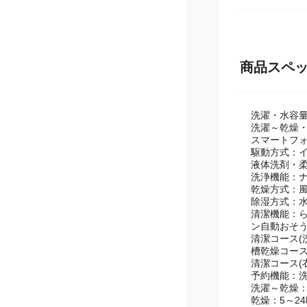
●高濃度と
●適量を自動
●水で洗え
●スマホで
商品スペ
洗濯・水容量
洗濯～乾燥・
スマートフ
駆動方式：
液体洗剤・柔
洗浄機能：
乾燥方式：風
除湿方式：水
清潔機能：
ン自動おそう
清潔コース(
槽乾燥コー