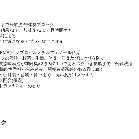
まで分解洗浄!体臭ブロック
効果※1で、加齢臭※2まで長時間ケア
香料による
ともに気になるアブラっぽいニオイ
IPMP(イソプロピルメチルフェノール)配合
皮フの清浄・殺菌・消毒。体臭・汗臭及びにきびを防ぐ。
皮脂吸着泡が加齢臭※2原因の1つであるベタつき皮脂まで、分解洗浄!
を機能性香料が包み込み、翌朝も清潔感のある香り続く
やすい耳裏・首筋・背中まで、洗いあがりスッキリ
ス配合(保湿)
トラス&ティーの香り
ック