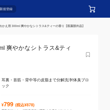
新規登録
めかえ用 300ml 爽やかなシトラス&ティーの香り【医薬部外品】
ml 爽やかなシトラス&ティー
耳裏・首筋・背中等の皮脂まで分解洗浄!体臭ブロ
ック
799
¥
(税込¥
878
)