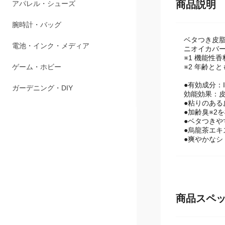
ペット用品
商品説明
アパレル・シューズ
ベタつき皮脂
腕時計・バッグ
ニオイカバー
※1 機能性
※2 年齢と
電池・インク・メディア
●有効成分：
ゲーム・ホビー
効能効果：
●粘りのある
●加齢臭※2
ガーデニング・DIY
●ベタつき
●烏龍茶エキ
●爽やかなシ
商品スペ