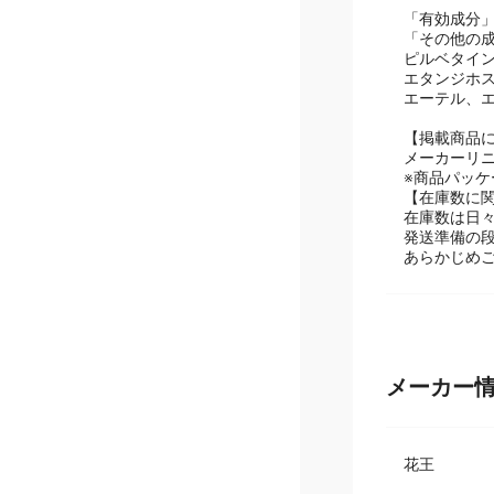
「有効成分
「その他の成
ルベタイン液
タンジホスホ
ーテル、エデ
【掲載商品
メーカーリ
※商品パッ
【在庫数に
在庫数は日
発送準備の
あらかじめ
メーカー
花王