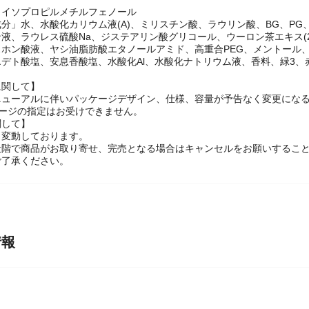
」イソプロピルメチルフェノール
分」水、水酸化カリウム液(A)、ミリスチン酸、ラウリン酸、BG、P
、ラウレス硫酸Na、ジステアリン酸グリコール、ウーロン茶エキス(2
ン酸液、ヤシ油脂肪酸エタノールアミド、高重合PEG、メントール、セバ
ト酸塩、安息香酸塩、水酸化Al、水酸化ナトリウム液、香料、緑3、赤2
に関して】
ニューアルに伴いパッケージデザイン、仕様、容量が予告なく変更になる
ケージの指定はお受けできません。
関して】
々変動しております。
段階で商品がお取り寄せ、完売となる場合はキャンセルをお願いするこ
ご了承ください。
情報