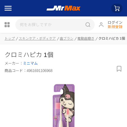
ログイン
新規登録
トップ
スキンケア・ボディケア
歯ブラシ
電動歯磨き
クロミハピカ 1個
クロミハピカ 1個
瓶詰
メーカー：
ミニマム
商品コード：
4961691106968