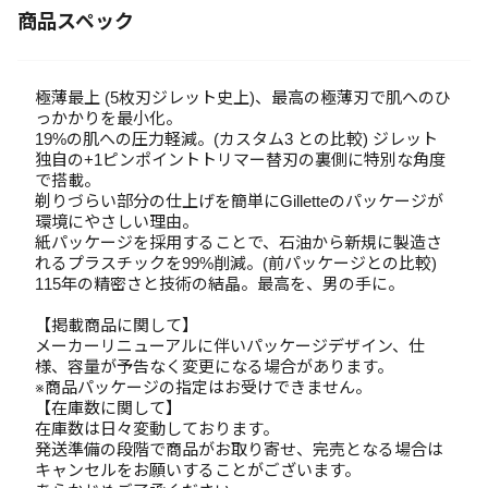
商品スペック
極薄最上 (5枚刃ジレット史上)、最高の極薄刃で肌へのひ
っかかりを最小化。
19%の肌への圧力軽減。(カスタム3 との比較) ジレット
独自の+1ピンポイントトリマー替刃の裏側に特別な角度
で搭載。
剃りづらい部分の仕上げを簡単にGilletteのパッケージが
環境にやさしい理由。
紙パッケージを採用することで、石油から新規に製造さ
れるプラスチックを99%削減。(前パッケージとの比較)
115年の精密さと技術の結晶。最高を、男の手に。
【掲載商品に関して】
メーカーリニューアルに伴いパッケージデザイン、仕
様、容量が予告なく変更になる場合があります。
※商品パッケージの指定はお受けできません。
【在庫数に関して】
在庫数は日々変動しております。
発送準備の段階で商品がお取り寄せ、完売となる場合は
キャンセルをお願いすることがございます。