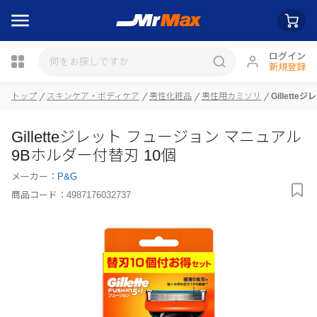
ログイン
新規登録
瓶詰
トップ
スキンケア・ボディケア
男性化粧品
男性用カミソリ
Gillet
Gilletteジレット フュージョン マニュアル
9Bホルダー付替刃 10個
メーカー：
P&G
商品コード：
4987176032737