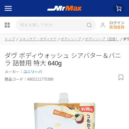
ログイン
新規登録
瓶詰
トップ
スキンケア・ボディケア
ボディソープ
ボディソープ（詰替）
ダヴ
ダヴ ボディウォッシュ シアバター＆バニ
ラ 詰替用 特大 640g
メーカー：
ユニリーバ
商品コード：
4902111775388