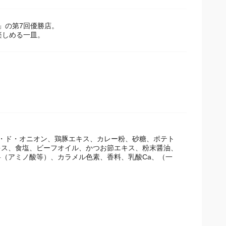
」の第7回優勝店。
楽しめる一皿。
・ド・オニオン、鶏豚エキス、カレー粉、砂糖、ポテト
ス、食塩、ビーフオイル、かつお節エキス、粉末醤油、
（アミノ酸等）、カラメル色素、香料、乳酸Ca、（一