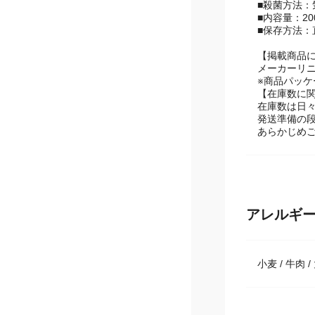
・食塩相当量
■殺菌方法
■内容量：20
■保存方法
【掲載商品
メーカーリ
※商品パッ
【在庫数に
在庫数は日
発送準備の
あらかじめ
アレルギ
小麦 / 牛肉 /