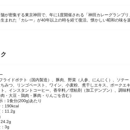
店舗が密集する東京神田で、年に1度開催される「神田カレーグランプリ
に生まれた「カレー」が40年以上の時を経て復活。懐かしい昭和の味を
ック
ー
：フライドポテト（国内製造）、豚肉、野菜（人参、にんにく）、ソテー
はちみつ、リンゴペースト、ワイン、小麦粉、煮干しエキス、ポークエキ
スト、インスタントコーヒー、香辛料／増粘剤（加工デンプン）、調味料
牛肉・大豆・鶏肉・豚肉・りんごを含む）
：1食分(200g)あたり
190kcal
11.2g
g
4.2g