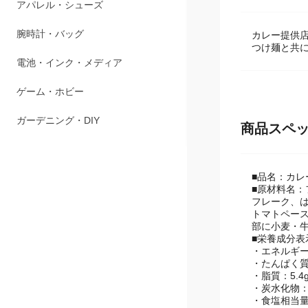
商品説明
ペット用品
アパレル・シューズ
カレー提供
つけ麺と共
腕時計・バッグ
電池・インク・メディア
ゲーム・ホビー
商品スペ
ガーデニング・DIY
■品名：カレ
■原材料名
フレーク、
トマトペー
部に小麦・
■栄養成分表示
・エネルギー：
・たんぱく質：
・脂質：5.4
・炭水化物：2