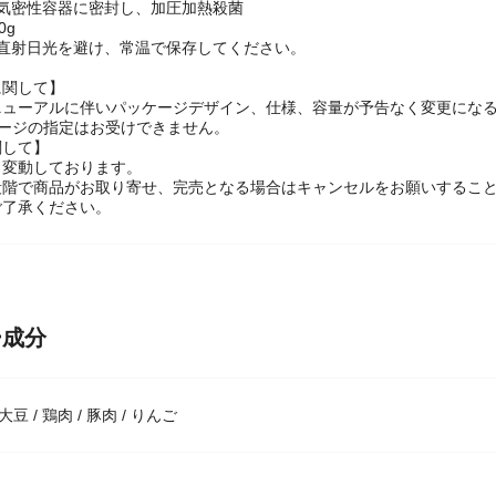
：3g
：気密性容器に密封し、加圧加熱殺菌
0g
：直射日光を避け、常温で保存してください。
に関して】
ニューアルに伴いパッケージデザイン、仕様、容量が予告なく変更になる
ケージの指定はお受けできません。
関して】
々変動しております。
段階で商品がお取り寄せ、完売となる場合はキャンセルをお願いするこ
ご了承ください。
ー成分
 大豆 / 鶏肉 / 豚肉 / りんご