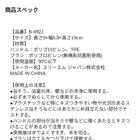
商品スペック
【品番】B-492J
【サイズ】長さ9×幅5.8×高さ19cm
【材質】
ハンドル：ポリプロピレン、TPE
ブラシ：ポリプロピレン(無機系抗菌剤使用)
【使用温度】90℃以下
【メーカー名】スリーエム ジャパン株式会社
MADE IN CHINA
【使用上の注意】
●浴そう、浴室の床、壁などの洗浄に使用する。
●必ず水でぬらしてから使用する。
●プラスチックなど特にキズつきやすい物や光沢のあるス
テンレス浴そうなどにはあらかじめ目立たない部分でテ
ストする。
●ハンドルの部分が浴そうや壁などに強くあたるとキズつ
けることがあるので注意する。
●使用後は水でよくすすぎ、水を切る。
●ブラシは立てるかつり下げて保管する。