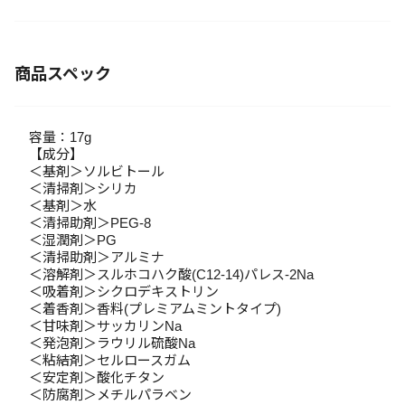
商品スペック
容量：17g
【成分】
＜基剤＞ソルビトール
＜清掃剤＞シリカ
＜基剤＞水
＜清掃助剤＞PEG-8
＜湿潤剤＞PG
＜清掃助剤＞アルミナ
＜溶解剤＞スルホコハク酸(C12‐14)パレス‐2Na
＜吸着剤＞シクロデキストリン
＜着香剤＞香料(プレミアムミントタイプ)
＜甘味剤＞サッカリンNa
＜発泡剤＞ラウリル硫酸Na
＜粘結剤＞セルロースガム
＜安定剤＞酸化チタン
＜防腐剤＞メチルパラベン