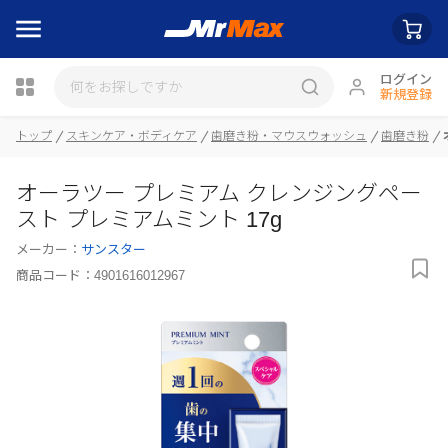
ログイン
新規登録
瓶詰
トップ
スキンケア・ボディケア
歯磨き粉・マウスウォッシュ
歯磨き粉
オーラツー プレミアム クレンジングペー
スト プレミアムミント 17g
メーカー：
サンスター
商品コード：
4901616012967