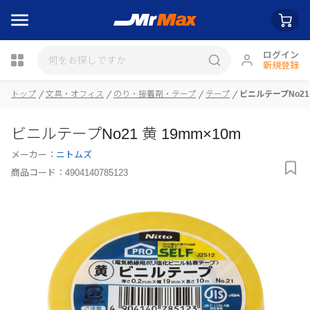
ログイン
新規登録
瓶詰
トップ
文具・オフィス
のり・接着剤・テープ
テープ
ビニルテープNo21 
ビニルテープNo21 黄 19mm×10m
メーカー：
ニトムズ
商品コード：
4904140785123