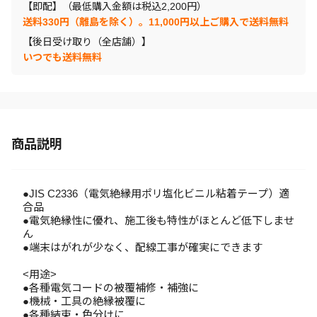
【即配】（最低購入金額は税込2,200円）
送料330円（離島を除く）。11,000円以上ご購入で送料無料
【後日受け取り（全店舗）】
いつでも送料無料
商品説明
●JIS C2336（電気絶縁用ポリ塩化ビニル粘着テープ）適
合品
●電気絶縁性に優れ、施工後も特性がほとんど低下しませ
ん
●端末はがれが少なく、配線工事が確実にできます
<用途>
●各種電気コードの被覆補修・補強に
●機械・工具の絶縁被覆に
●各種結束・色分けに