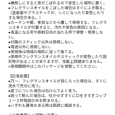
●横倒しにすると液がこぼれるので安定した場所に置く。
●フレグランスオイルをこぼした場合はすぐにふき取る。
（塗装面やプラスチックが、シミになったり変色したり
する場合がある。）
●カーテンや壁、家具などから離して使用する。フレグラ
ンスオイルが付着すると、汚れや変色の原因となる。
●高温になる所や直射日光の当たる所で保管・使用しな
い。
●付属のスティック以外は使用しない。
●用途以外に使用しない。
●使用後は地域の規則に従って捨てる。
※使用中フレグランスオイルやスティックが変色したり固
形物が出ることがありますが、性能上問題ありません。
※使用期間中はこのパッケージを保管してください。
【応急処置】
●万一、フレグランスオイルが目に入った場合は、すぐに
流水で充分に洗う。
●皮フについた場合は石けんでよく洗う。
●誤って飲んだ場合は、吐かせずすぐに口をすすぎコップ
１～２杯程度の水を飲ませる。
●いずれも異常のある時は医師に相談する。