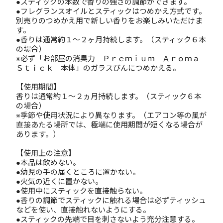
●スティックの本数で香りの強さの調節ができます。
●フレグランスオイルとスティックはつめかえ方式です。
別売りのつめかえ用で新しい香りをお楽しみいただけま
す。
●香りは通常約１～２ヶ月持続します。（スティック６本
の場合）
※必ず「お部屋の消臭力 Ｐｒｅｍｉｕｍ Ａｒｏｍａ
Ｓｔｉｃｋ 本体」のガラスびんにつめかえる。
【使用期間】
香りは通常約１～２ヵ月持続します。（スティック６本
の場合）
※季節や使用状況により異なります。（エアコン等の風が
直接あたる場所では、極端に使用期間が短くなる場合が
あります。）
【使用上の注意】
●本品は飲めない。
●幼児の手の届くところに置かない。
●火気の近くに置かない。
●使用中にスティックを直接触らない。
●香りの調節でスティックに触れる場合は必ずティッシュ
などを使い、直接触れないようにする。
●スティックの先端で目を刺さないよう充分注意する。