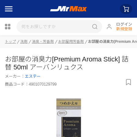
ログイン
新規登録
瓶詰
トップ
洗剤
消臭・芳香剤
お部屋用芳香剤
お部屋の消臭力[Premium Aro
お部屋の消臭力[Premium Aroma Stick] 詰
替 50ml アーバンリュクス
メーカー：
エステー
商品コード：
4901070129799