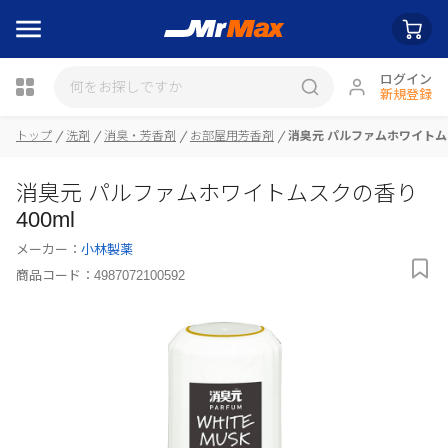
ログイン
新規登録
トップ
洗剤
消臭・芳香剤
お部屋用芳香剤
消臭元 パルファムホワイトムス
瓶詰
消臭元 パルファムホワイトムスクの香り
400ml
メーカー：
小林製薬
商品コード：
4987072100592