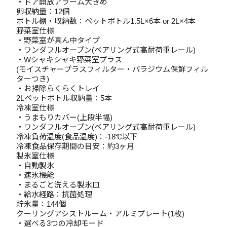
・ドア開放アラーム大きめ
卵収納量：12個
ボトル棚・収納数：ペットボトル1.5L×6本 or 2L×4本
野菜室仕様
・野菜室が真ん中タイプ
・ワンダフルオープン(ベアリング式高耐荷重レール)
・Wシャキシャキ野菜室プラス
(モイスチャープラスフィルター・パラジウム保鮮フィル
ターつき)
・お掃除らくらくトレイ
2Lペットボトル収納量：5本
冷凍室仕様
・うまもりカバー(上段半幅)
・ワンダフルオープン(ベアリング式高耐荷重レール)
冷凍負荷温度(食品温度)：-18℃以下
冷凍食品保存期間の目安：約3ヶ月
製氷室仕様
・自動製氷
・速氷機能
・まるごと洗える製氷皿
・給水経路：抗菌処理
貯氷量：144個
クーリングアシストルーム・アルミプレート(1枚)
・選べる3つの冷却モード