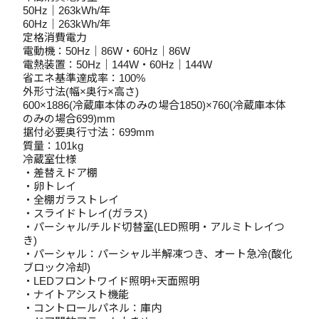
50Hz｜263kWh/年
60Hz｜263kWh/年
定格消費電力
電動機：50Hz｜86W・60Hz｜86W
電熱装置：50Hz｜144W・60Hz｜144W
省エネ基準達成率：100%
外形寸法(幅×奥行×高さ)
600×1886(冷蔵庫本体のみの場合1850)×760(冷蔵庫本体
のみの場合699)mm
据付必要奥行寸法：699mm
質量：101kg
冷蔵室仕様
・差替えドア棚
・卵トレイ
・全棚ガラストレイ
・スライドトレイ(ガラス)
・パーシャル/チルド切替室(LED照明・アルミトレイつ
き)
・パーシャル：パーシャル半解凍つき、オート急冷(酸化
ブロック冷却)
・LEDフロントワイド照明+天面照明
・ナイトアシスト機能
・コントロールパネル：庫内