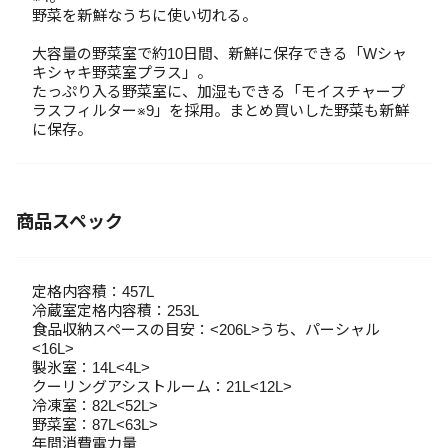
野菜を新鮮なうちに使い切れる。
大容量の野菜室で約10日間、新鮮に保存できる「Wシャ
キシャキ野菜室プラス」。
たっぷり入る野菜室に、加湿もできる「モイスチャープ
ラスフィルター※9」を採用。まとめ買いした野菜も新鮮
に保存。
商品スペック
定格内容積：457L
冷蔵室定格内容積：253L
食品収納スペースの目安：<206L>うち、パーシャル
<16L>
製氷室：14L<4L>
クーリングアシストルーム：21L<12L>
冷凍室：82L<52L>
野菜室：87L<63L>
年間消費電力量