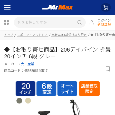
ログイン
新規登録
トップ
スポーツ・アウトドア
自転車※店舗受け取り限定
◆【お取り寄せ商品
◆【お取り寄せ商品】206デイバイン 折畳
瓶詰
20インチ 6段 グレー
メーカー：
大日産業
商品コード：
4536896149517