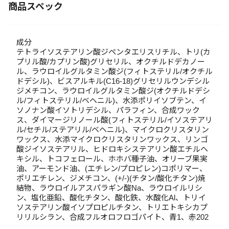
商品スペック
成分
テトライソステアリン酸ジペンタエリスリチル、トリ(カ
プリル酸/カプリン酸)グリセリル、オクチルドデカノー
ル、ラウロイルグルタミン酸ジ(フィトステリル/オクチル
ドデシル)、ビスアルキル(C16-18)グリセリルウンデシル
ジメチコン、ラウロイルグルタミン酸ジ(オクチルドデシ
ル/フィトステリル/ベヘニル)、水添ポリイソブテン、イ
ソノナン酸イソトリデシル、パラフィン、合成ワック
ス、ダイマージリノール酸(フィトステリル/イソステアリ
ル/セチル/ステアリル/ベヘニル)、マイクロクリスタリン
ワックス、水添マイクロクリスタリンワックス、リンゴ
酸ジイソステアリル、ヒドロキシステアリン酸エチルヘ
キシル、トコフェロール、ホホバ種子油、オリーブ果実
油、アーモンド油、(エチレン/プロピレン)コポリマー、
ポリエチレン、ジメチコン、(+/-)(チタン/酸化チタン)焼
結物、ラウロイルアスパラギン酸Na、ラウロイルリシ
ン、塩化亜鉛、酸化チタン、酸化鉄、水酸化Al、トリイ
ソステアリン酸イソプロピルチタン、トリエトキシカプ
リリルシラン、合成フルオロフロゴパイト、青1、赤202