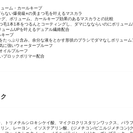
リューム・カールキープ
ずらない爆発級※の美まつ毛を叶えるマスカラ
ロング、ボリューム、カールキープ効果のあるマスカラとの比較
つ毛1本1本をつるんとコーティングし、ダマになならいのにボリューム
リュームUPを叶えるデュアル繊維配合
ルキープ
液をたっぷり含み、余分な液をとかす形状のブラシでダマなしボリューム
湿気に強いウォータープルーフ
オイルプルーフ
いブロックポリマー配合
ック
ン、トリメチルシロキシケイ酸、マイクロクリスタリンワックス、パラ
リン、レーヨン、イソステアリン酸、(ジメチコン/ビニルジメチコン)