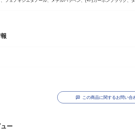
、フェノキシエタノール、メチルパラベン、(+/-)カーボンブラック、
情報
この商品に関するお問い合
ビュー