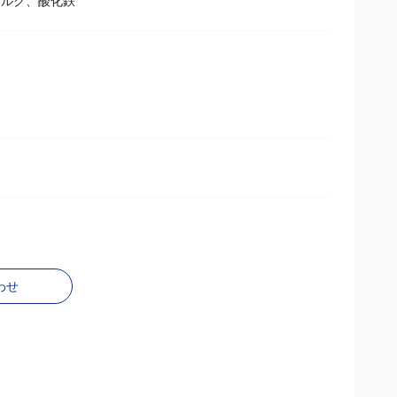
タルク、酸化鉄
わせ