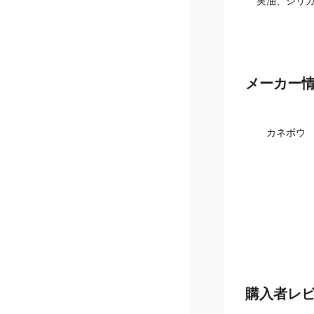
実油、シリカ
メーカー
カネボウ
購入者レ