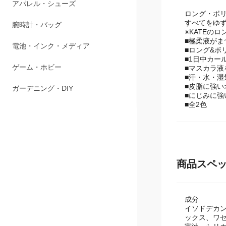
アパレル・シューズ
ロング・ボ
すべてをゆ
腕時計・バッグ
※KATEの
■極柔液がま
電池・インク・メディア
■ロング&ボ
■1日中カー
ゲーム・ホビー
■マスカラ
■汗・水・
■皮脂に強い
ガーデニング・DIY
■にじみに強
■全2色
商品スペ
成分
イソドデカ
ックス、ワセ