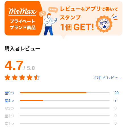
購入者レビュー
4.7
/ 5.0
27件のレビュー
20
星
5
つ
7
星
4
つ
0
星
3
つ
0
星
2
つ
0
星
1
つ