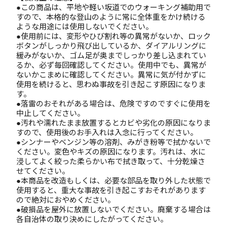
●この商品は、平地や軽い坂道でのウォーキング補助用で
すので、本格的な登山のように常に全体重をかけ続ける
ような用途には使用しないでください。
●使用前には、変形やひび割れ等の異常がないか、ロック
ボタンがしっかり飛び出しているか、ダイアルリングに
緩みがないか、ゴム足が奥までしっかり差し込まれてい
るか、必ず毎回確認してください。使用中でも、異常が
ないかこまめに確認してください。異常に気が付かずに
使用を続けると、思わぬ事故を引き起こす原因になりま
す。
●落雷のおそれがある場合は、危険ですのですぐに使用を
中止してください。
●汚れや濡れたまま放置するとカビや劣化の原因になりま
すので、使用後のお手入れは入念に行ってください。
●シンナーやベンジン等の溶剤、みがき粉等で拭かないで
ください。変色やキズの原因になります。汚れは、水に
浸してよく絞った柔らかい布で拭き取って、十分乾燥さ
せてください。
●本商品を改造もしくは、必要な部品を取り外した状態で
使用すると、重大な事故を引き起こすおそれがあります
ので絶対におやめください。
●破損品を屋外に放置しないでください。廃棄する場合は
各自治体の取り決めにしたがってください。