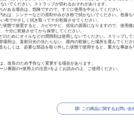
用しないでください。長さ調整後に十分に締め付けたつもりでも、不意
整後は、必ず力をかけてみて、シャフトが簡単に縮まないことを確認して
しないでください。ストラップが切れるおそれがあります。
それがある場合は、危険ですので、すぐに使用を中止してください。
の汚れは、シンナーなどの溶剤やみがき粉で拭かないでください。色落ち
かい布でやさしく拭き取って十分乾燥させてください。
れた状態で放置すると、カビやサビ、劣化の原因になりますので、使用後
り、十分に乾燥させてから保管してください。
などのためにオイルなどの潤滑剤は使用しないでください。スリップして
保管場所は、直射日光の当たらない、屋内の乾燥した場所を選んでくださ
改造もしくは、必要な部品を取り外した状態で使用すると、重大な事故を
様は、改良のため予告なく変更する場合があります。
ージ裏面の<使用上の注意>をよくお読みの上、ご使用ください。
この商品に関するお問い合