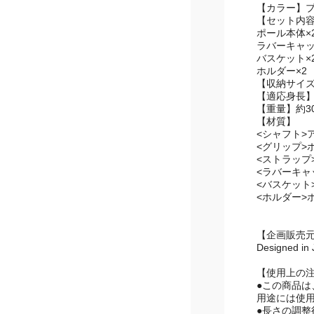
【型番】3B-3
【カラー】
【セット内
ポール本体×
ラバーキャッ
バスケット×
ホルダー×2
【収納サイズ
【適応身長】1
【重量】約30
【材質】
<シャフト>
<グリップ>
<ストラップ
<ラバーキャ
<バスケット
<ホルダー>
【企画販売
Designed in
【使用上の
●この商品