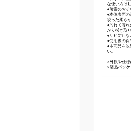
用途には使
●長さの調
な使い方は
●落雷のお
●本体表面
絞った柔ら
●汚れて濡
かり拭き取
●サビ防止
●使用後の
●本商品を
い。
※外観や仕
※製品パッケ