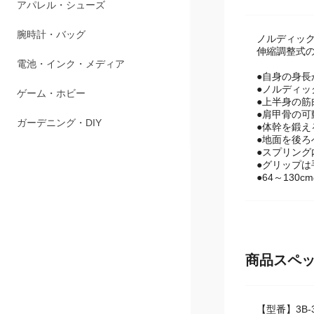
商品説明
ペット用品
アパレル・シューズ
ノルディッ
伸縮調整式
腕時計・バッグ
●自身の身
●ノルディッ
電池・インク・メディア
●上半身の
●肩甲骨の
ゲーム・ホビー
●体幹を鍛え
●地面を後
●スプリング
ガーデニング・DIY
●グリップ
●64～130
商品スペ