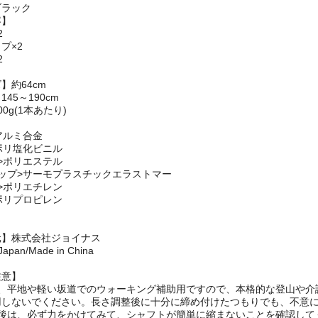
195
ブラック
容】
2
プ×2
2
】約64cm
45～190cm
0g(1本あたり)
アルミ合金
ポリ塩化ビニル
>ポリエステル
ップ>サーモプラスチックエラストマー
>ポリエチレン
ポリプロピレン
元】株式会社ジョイナス
 Japan/Made in China
注意】
は、平地や軽い坂道でのウォーキング補助用ですので、本格的な登山や介