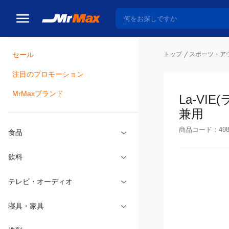
トップ
スポーツ・ア
セール
瓶詰
注目のプロモーション
La-VI
MrMaxブランド
用
商品コード：
49
食品
飲料
テレビ・オーディオ
寝具・家具