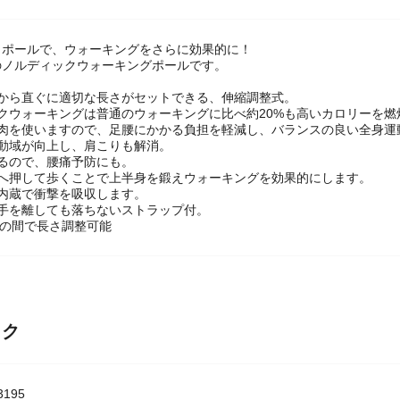
クポールで、ウォーキングをさらに効果的に！
のノルディックウォーキングポールです。
長から直ぐに適切な長さがセットできる、伸縮調整式。
クウォーキングは普通のウォーキングに比べ約20%も高いカロリーを燃
筋肉を使いますので、足腰にかかる負担を軽減し、バランスの良い全身運
可動域が向上し、肩こりも解消。
るので、腰痛予防にも。
ろへ押して歩くことで上半身を鍛えウォーキングを効果的にします。
内蔵で衝撃を吸収します。
は手を離しても落ちないストラップ付。
cmの間で長さ調整可能
ック