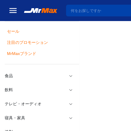
セール
トップ
冷蔵庫・キッ
注目のプロモーション
瓶詰
MrMaxブランド
5.5合
メーカー：
タイ
食品
飲料
テレビ・オーディオ
寝具・家具