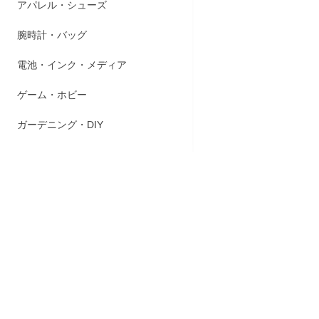
アパレル・シューズ
商品説明
腕時計・バッグ
電池・インク・メディア
◆進化したお
ごはん一粒
ゲーム・ホビー
炊きたてだ
◆粒立ち保
ガーデニング・DIY
ふたに備え
保温時の温
水分をごは
◆内なべ内面
長くご使用
万が一、コ
※内なべの
◆ワンタッ
毎回のお手入
しかも内ぶ
最小限のお