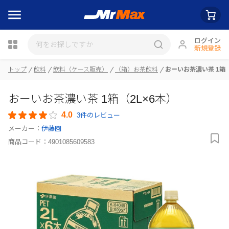
ログイン
新規登録
トップ
飲料
飲料（ケース販売）
（箱）お茶飲料
おーいお茶濃い茶 1箱（
瓶詰
おーいお茶濃い茶 1箱（2L×6本）
4.0
3件のレビュー
メーカー：
伊藤園
商品コード：
4901085609583