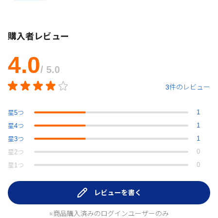
購入者レビュー
4.0
/ 5.0
3件のレビュー
1
星
5
つ
1
星
4
つ
1
星
3
つ
0
星
2
つ
0
星
1
つ
レビューを書く
※商品購入済みのログインユーザーのみ