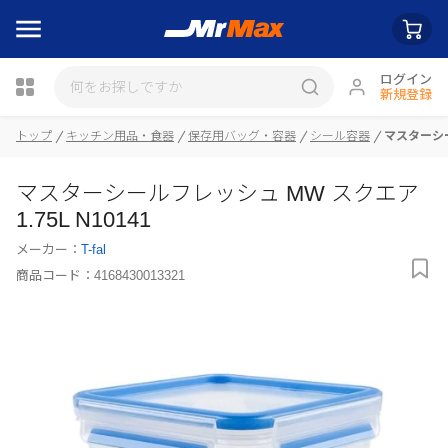
ログイン
新規登録
トップ
キッチン用品・食器
保存用バッグ・容器
シール容器
マスターシール
瓶詰
マスターシールフレッシュ MW スクエア
1.75L N10141
メーカー：
T-fal
商品コード：
4168430013321