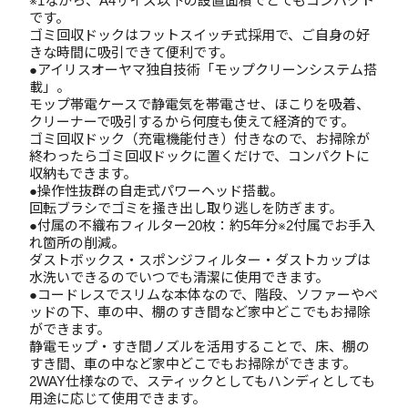
※1ながら、A4サイズ以下の設置面積でとてもコンパクト
です。
ゴミ回収ドックはフットスイッチ式採用で、ご自身の好
きな時間に吸引できて便利です。
●アイリスオーヤマ独自技術「モップクリーンシステム搭
載」。
モップ帯電ケースで静電気を帯電させ、ほこりを吸着、
クリーナーで吸引するから何度も使えて経済的です。
ゴミ回収ドック（充電機能付き）付きなので、お掃除が
終わったらゴミ回収ドックに置くだけで、コンパクトに
収納もできます。
●操作性抜群の自走式パワーヘッド搭載。
回転ブラシでゴミを掻き出し取り逃しを防ぎます。
●付属の不織布フィルター20枚：約5年分※2付属でお手入
れ箇所の削減。
ダストボックス・スポンジフィルター・ダストカップは
水洗いできるのでいつでも清潔に使用できます。
●コードレスでスリムな本体なので、階段、ソファーやベ
ッドの下、車の中、棚のすき間など家中どこでもお掃除
ができます。
静電モップ・すき間ノズルを活用することで、床、棚の
すき間、車の中など家中どこでもお掃除ができます。
2WAY仕様なので、スティックとしてもハンディとしても
用途に応じて使用できます。