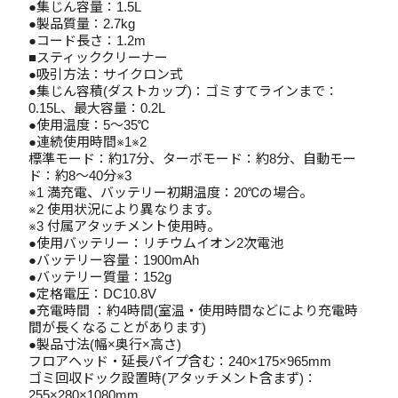
●集じん容量：1.5L
●製品質量：2.7kg
●コード長さ：1.2m
■スティッククリーナー
●吸引方法：サイクロン式
●集じん容積(ダストカップ)：ゴミすてラインまで：
0.15L、最大容量：0.2L
●使用温度：5～35℃
●連続使用時間※1※2
標準モード：約17分、ターボモード：約8分、自動モー
ド：約8～40分※3
※1 満充電、バッテリー初期温度：20℃の場合。
※2 使用状況により異なります。
※3 付属アタッチメント使用時。
●使用バッテリー：リチウムイオン2次電池
●バッテリー容量：1900mAh
●バッテリー質量：152g
●定格電圧：DC10.8V
●充電時間 ：約4時間(室温・使用時間などにより充電時
間が長くなることがあります)
●製品寸法(幅×奥行×高さ)
フロアヘッド・延長パイプ含む：240×175×965mm
ゴミ回収ドック設置時(アタッチメント含まず)：
255×280×1080mm