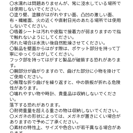
〇水濡れは問題ありませんが、常に浸水している場所で
は使用しないでください。
〇塗り壁、塗膜がはがれやすい面、凸凹の激しい面、
布・繊維面、火の近くや直射日光のあたる場所では使用
しないでください。
〇吸着シートは汚れや皮脂で接着力が弱まりますので指
で触れないようにしてください。
汚れた場合は水洗い後自然乾燥させてください。
〇製品を壁面からはがす際は、ポケット部分を持って丁
寧にゆっくりはがしてください。
フック部を持ってはがすと製品が破損する恐れがありま
す。
〇腕部分が曲がりますので、曲げた部分に小物を掛けて
ご使用ください。
〇無理な折り曲げを繰り返すと、中の鉄板が折れる危険
性があります。
〇壊れやすい物や時計、貴重品は収納しないでくださ
い。
落下する恐れがあります。
〇耐荷重量を超える重さの物は収納しないでください。
〇メガネの形状によっては、メガネが置きにくい場合が
ありますので予めご了承ください。
〇素材の特性上、サイズや色合いが若干異なる場合があ