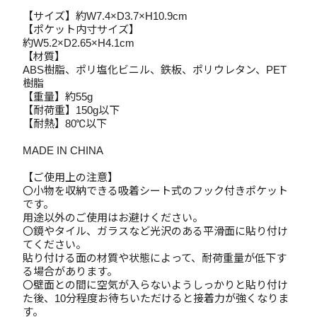
【サイズ】約W7.4×D3.7×H10.9cm
【ポケット内寸サイズ】
約W5.2×D2.65×H4.1cm
【材質】
ABS樹脂、ポリ塩化ビニル、鉄板、ポリウレタン、PET
樹脂
【重量】約55g
【耐荷重】150g以下
【耐熱】80℃以下
MADE IN CHINA
【ご使用上の注意】
〇小物を収納できる吸着シート式のフック付きポケット
です。
用途以外のご使用はお避けください。
〇鏡やタイル、ガラスなど光沢のある平滑面に貼り付け
てください。
貼り付ける面の材質や状態によって、耐荷重量が低下す
る場合があります。
〇壁面との間に空気が入らないようしっかりと貼り付け
た後、10分程度お待ちいただけると接着力が強くなりま
す。