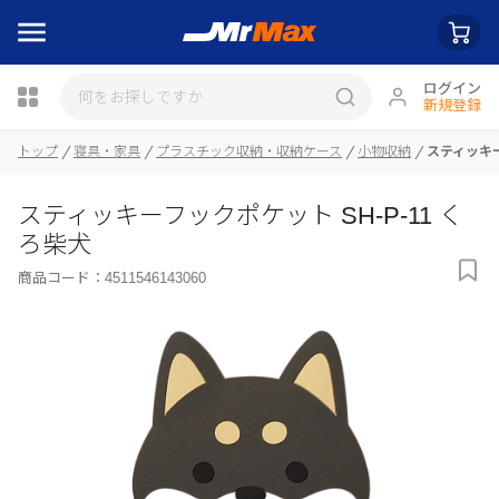
ログイン
新規登録
トップ
寝具・家具
プラスチック収納・収納ケース
小物収納
スティッキー
瓶詰
スティッキーフックポケット SH-P-11 く
ろ柴犬
商品コード：
4511546143060