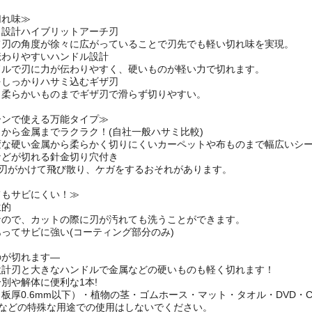
切れ味≫
自設計ハイブリットアーチ刃
て刃の角度が徐々に広がっていることで刃先でも軽い切れ味を実現。
伝わりやすいハンドル設計
ドルで刃に力が伝わりやすく、硬いものが軽い力で切れます。
をしっかりハサミ込むギザ刃
ら柔らかいものまでギザ刃で滑らず切りやすい。
ーンで使える万能タイプ≫
から金属までラクラク！(自社一般ハサミ比較)
変な硬い金属から柔らかく切りにくいカーペットや布ものまで幅広いシ
などが切れる針金切り穴付き
と刃がかけて飛び散り、ケガをするおそれがあります。
てもサビにくい！≫
生的
なので、カットの際に刃が汚れても洗うことができます。
ってサビに強い(コーティング部分のみ)
のが切れます―
設計刃と大きなハンドルで金属などの硬いものも軽く切れます！
別や解体に便利な1本!
板厚0.6mm以下）・植物の茎・ゴムホース・マット・タオル・DVD・C