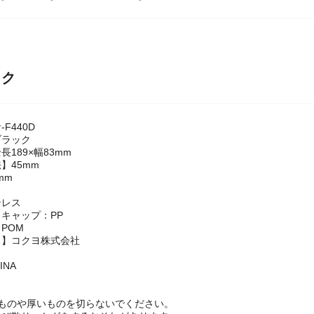
断などの特殊な用途での使用はしないでください。
ック
F440D
ブラック
189×幅83mm
】45mm
mm
ンレス
キャップ：PP
POM
名】コクヨ株式会社
INA