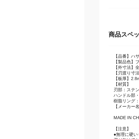
※食材の切
商品スペ
【品番】ハサ-
【製品色】
【外寸法】全長
【刃渡り寸法
【板厚】2.8
【材質】
刃部：ステ
ハンドル部・
樹脂リング：
【メーカー
MADE IN CH
【注意】