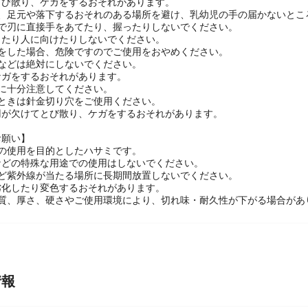
いものや厚いものを切らないでください。
とび散り、ケガをするおそれがあります。
は、足元や落下するおそれのある場所を避け、乳幼児の手の届かないとこ
ので刃に直接手をあてたり、握ったりしないでください。
したり人に向けたりしないでください。
損をした場合、危険ですのでご使用をおやめください。
造などは絶対にしないでください。
ケガをするおそれがあります。
に十分注意してください。
るときは針金切り穴をご使用ください。
刃が欠けてとび散り、ケガをするおそれがあります。
お願い】
の使用を目的としたハサミです。
などの特殊な用途での使用はしないでください。
など紫外線が当たる場所に長期間放置しないでください。
劣化したり変色するおそれがあります。
材質、厚さ、硬さやご使用環境により、切れ味・耐久性が下がる場合があ
情報