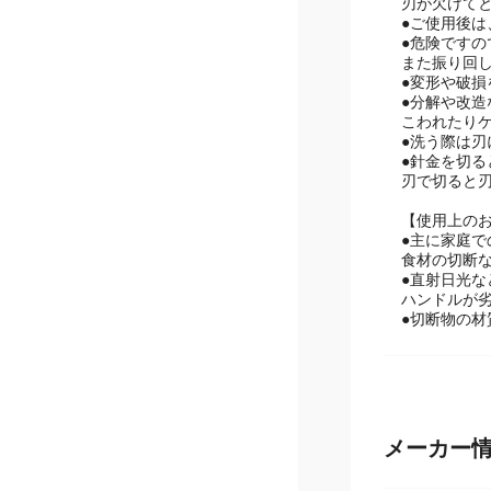
●無理に硬
刃が欠けて
●ご使用後
●危険です
また振り回
●変形や破
●分解や改
こわれたり
●洗う際は刃
●針金を切
刃で切ると
【使用上の
●主に家庭で
食材の切断
●直射日光
ハンドルが
●切断物の
メーカー