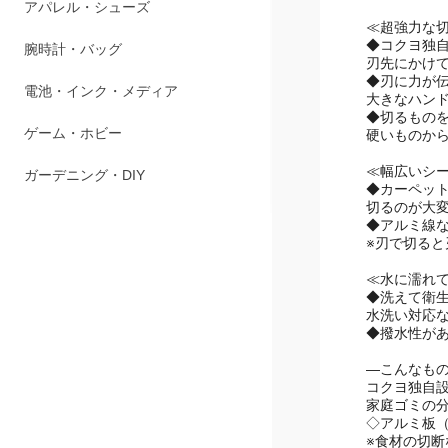
ペット用品
≪超強力な
◆コクヨ独
アパレル・シューズ
刃先にかけ
◆刃に力が
腕時計・バッグ
大きなハン
◆切るもの
電池・インク・メディア
硬いものか
≪幅広いシ
ゲーム・ホビー
◆カーペット
切るのが大
ガーデニング・DIY
◆アルミ線
※刃で切る
≪水に濡れ
◆洗えて衛
水洗い対応
◆撥水性があ
―こんなも
コクヨ独自
家庭ゴミの分
◇アルミ板（