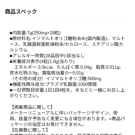
商品スペック
■内容量:7g(250mg×28粒)
■原材料名:イソマルトオリゴ糖粉あめ(国内製造)、マルト
ース、乳酸菌殺菌乾燥粉末/セルロース、ステアリン酸カ
ルシウム
■アレルギー物質(28品目中):該当なし
■栄養成分表示(4粒(1.0g)当たり)
エネルギー:3.5kcal、たんぱく質:0.04g、脂質:0.011g、
炭水化物:0.9g、食塩相当量:0～0.01g
〔その他の成分〕イソマルトオリゴ糖:500mg
■機能性関与成分:プラズマ乳酸菌:1000億個
■一日摂取目安量:1日1回4粒を、水などと一緒にお召し上
がりください。
【掲載商品に関して】
メーカーリニューアルに伴いパッケージデザイン、使
用、容量が予告なく変更になる場合があります。※商品パ
ッケージの指定はお受けできません。
【在庫数に関して】