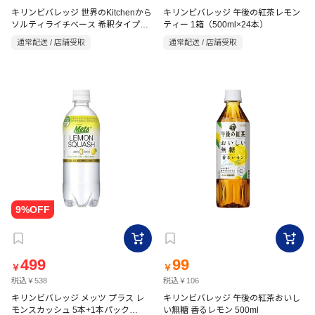
キリンビバレッジ 世界のKitchenから
キリンビバレッジ 午後の紅茶レモン
ソルティライチベース 希釈タイプ
ティー 1箱（500ml×24本）
500ml
通常配送 / 店舗受取
通常配送 / 店舗受取
499
99
￥
￥
税込￥538
税込￥106
キリンビバレッジ メッツ プラス レ
キリンビバレッジ 午後の紅茶おいし
モンスカッシュ 5本+1本パック
い無糖 香るレモン 500ml