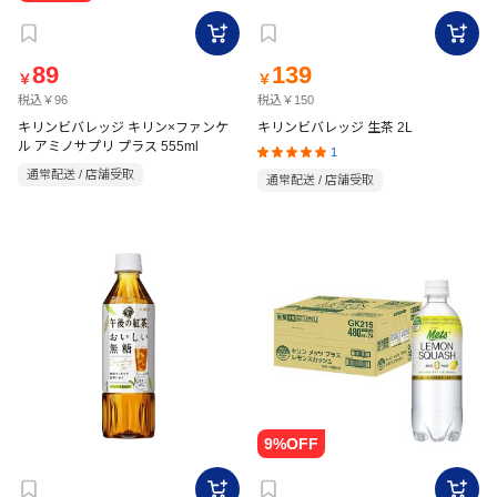
89
139
￥
￥
税込￥96
税込￥150
キリンビバレッジ キリン×ファンケ
キリンビバレッジ 生茶 2L
ル アミノサプリ プラス 555ml
1
通常配送 / 店舗受取
通常配送 / 店舗受取