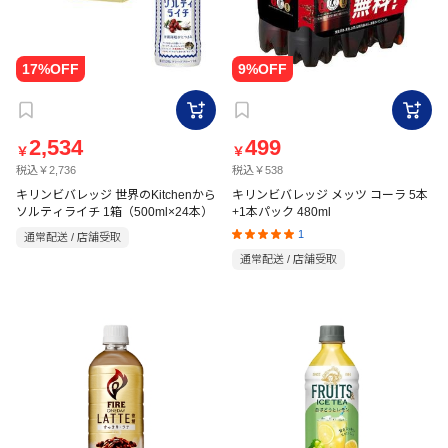
2,534
499
￥
￥
税込￥2,736
税込￥538
キリンビバレッジ 世界のKitchenから
キリンビバレッジ メッツ コーラ 5本
ソルティライチ 1箱（500ml×24本）
+1本パック 480ml
1
通常配送 / 店舗受取
通常配送 / 店舗受取