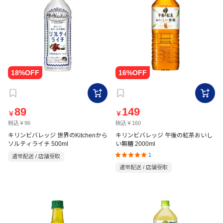
89
149
￥
￥
税込￥96
税込￥160
キリンビバレッジ 世界のKitchenから
キリンビバレッジ 午後の紅茶おいし
ソルティライチ 500ml
い無糖 2000ml
1
通常配送 / 店舗受取
通常配送 / 店舗受取