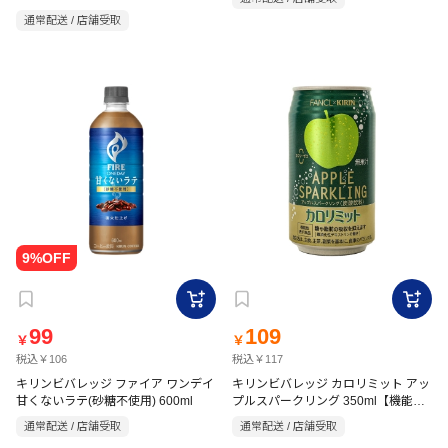
通常配送 / 店舗受取
99
109
￥
￥
税込￥106
税込￥117
キリンビバレッジ ファイア ワンデイ
キリンビバレッジ カロリミット アッ
甘くないラテ(砂糖不使用) 600ml
プルスパークリング 350ml【機能性
表示食品】
通常配送 / 店舗受取
通常配送 / 店舗受取