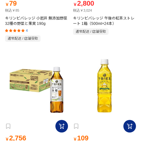
79
2,800
￥
￥
税込￥85
税込￥3,024
キリンビバレッジ 小岩井 無添加野菜
キリンビバレッジ 午後の紅茶ストレ
32種の野菜と果実 190g
ート 1箱（500ml×24本）
4
通常配送 / 店舗受取
通常配送 / 店舗受取
2,756
109
￥
￥