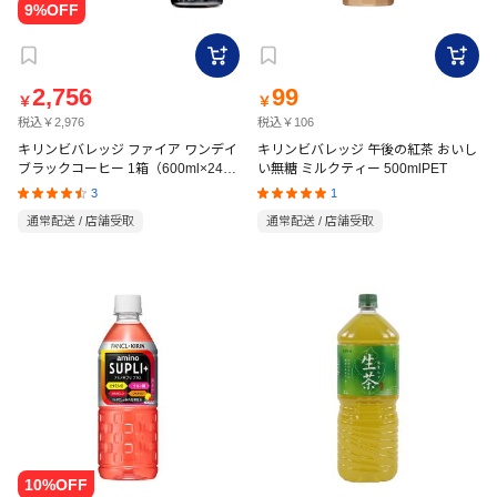
2,756
99
￥
￥
税込￥2,976
税込￥106
キリンビバレッジ ファイア ワンデイ
キリンビバレッジ 午後の紅茶 おいし
ブラックコーヒー 1箱（600ml×24
い無糖 ミルクティー 500mlPET
本）
3
1
通常配送 / 店舗受取
通常配送 / 店舗受取