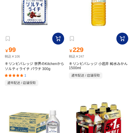
99
229
￥
￥
税込￥106
税込￥247
キリンビバレッジ 世界のKitchenから
キリンビバレッジ 小岩井 純水みかん
1500ml
ソルティライチ パウチ 300g
1
通常配送 / 店舗受取
通常配送 / 店舗受取