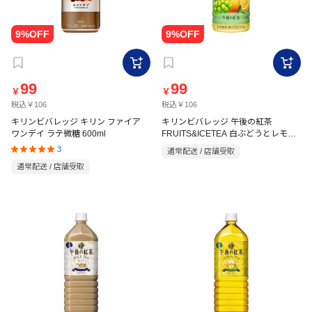
99
99
￥
￥
税込￥106
税込￥106
キリンビバレッジ キリン ファイア
キリンビバレッジ 午後の紅茶
ワンデイ ラテ微糖 600ml
FRUITS&ICETEA 白ぶどうとレモン
500ml
3
通常配送 / 店舗受取
通常配送 / 店舗受取