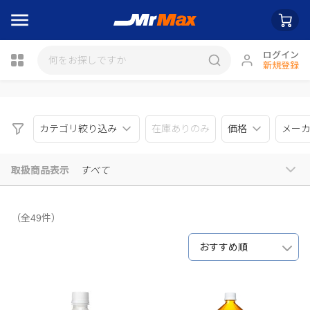
ログイン
新規登録
瓶詰
カテゴリ絞り込み
在庫ありのみ
価格
メー
取扱商品表示
すべて
（全49件）
おすすめ順