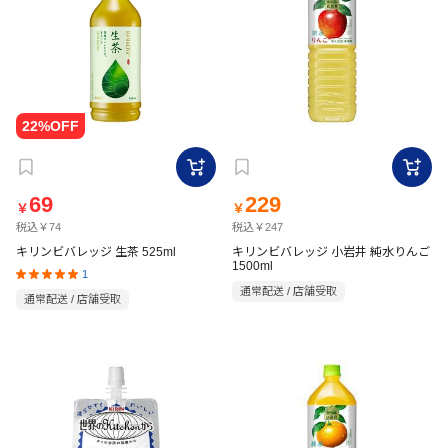
69
229
￥
￥
税込￥74
税込￥247
キリンビバレッジ 生茶 525ml
キリンビバレッジ 小岩井 純水りんご
1500ml
1
通常配送 / 店舗受取
通常配送 / 店舗受取