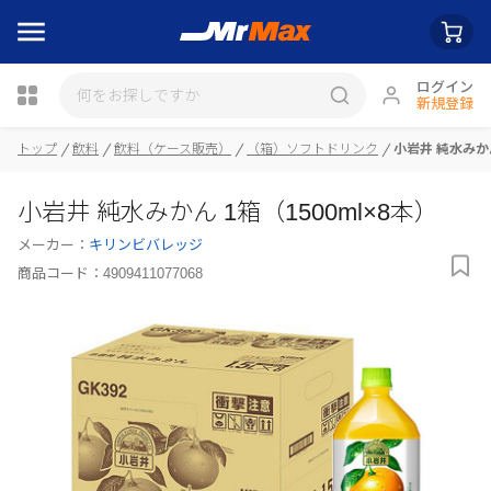
ログイン
新規登録
トップ
飲料
飲料（ケース販売）
（箱）ソフトドリンク
小岩井 純水みかん
瓶詰
小岩井 純水みかん 1箱（1500ml×8本）
メーカー：
キリンビバレッジ
商品コード：
4909411077068