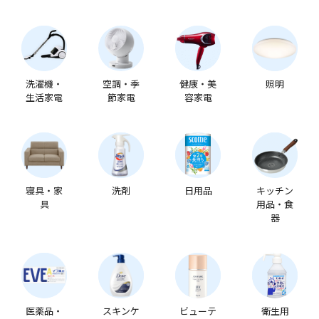
洗濯機・
空調・季
健康・美
照明
生活家電
節家電
容家電
寝具・家
洗剤
日用品
キッチン
具
用品・食
器
医薬品・
スキンケ
ビューテ
衛生用