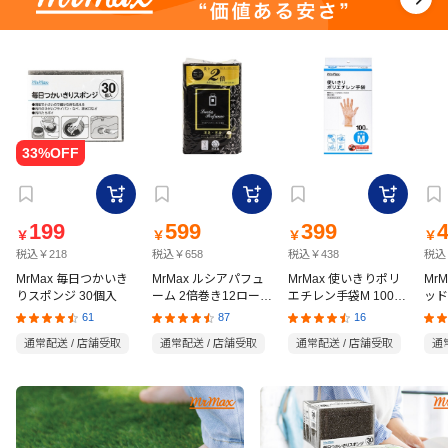
199
599
399
￥
￥
￥
￥
税込￥218
税込￥658
税込￥438
税込
MrMax 毎日つかいき
MrMax ルシアパフュ
MrMax 使いきりポリ
Mr
りスポンジ 30個入
ーム 2倍巻き12ロール
エチレン手袋M 100枚
ッド
ダブル
入
の猫
61
87
16
通常配送 / 店舗受取
通常配送 / 店舗受取
通常配送 / 店舗受取
通