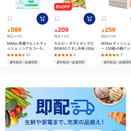
599
209
259
￥
￥
￥
税込￥658
税込￥225
税込￥284
MrMax 除菌ウェットティ
カルビー ポテトチップス
MrMax ティッシ
ッシュ ノンアルコールタ
BIGBAGうすしお味 160g
ー 150組×6個パッ
イプ 60枚×8個パック
12
3
3
通常配送 / 店舗受取
通常配送 / 店舗受取
通常配送 / 店舗受