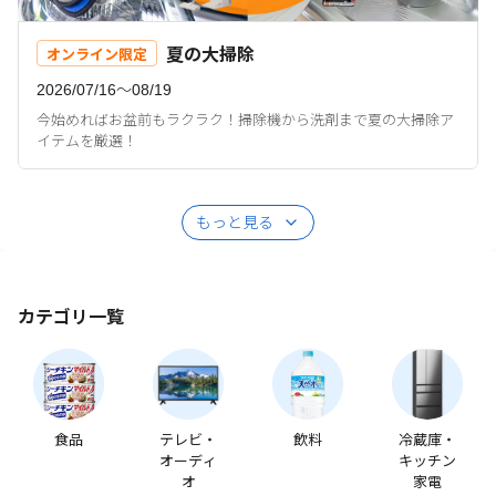
夏の大掃除
オンライン限定
2026/07/16〜08/19
今始めればお盆前もラクラク！掃除機から洗剤まで夏の大掃除ア
イテムを厳選！
もっと見る
カテゴリ一覧
食品
テレビ・
飲料
冷蔵庫・
オーディ
キッチン
オ
家電