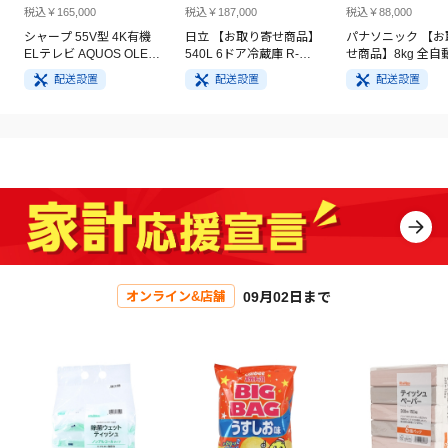
税込￥165,000
税込￥187,000
税込￥88,000
シャープ 55V型 4K有機
日立 【お取り寄せ商品】
パナソニック 【お
ELテレビ AQUOS OLED
540L 6ドア冷蔵庫 R-
せ商品】8kg 全自
4T-C55GQ3
HW54V(N) ライトゴール
洗濯機 NA-FA8H5
配送設置
配送設置
配送設置
ド
イト
09月02日まで
オンライン&店舗