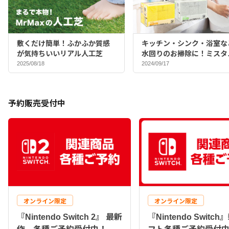
敷くだけ簡単！ふかふか質感
キッチン・シンク・浴室な
が気持ちいいリアル人工芝
水回りのお掃除に！ミスタ
マックスバイヤーおすすめ
2025/08/18
2024/09/17
ポンジ♪
予約販売受付中
オンライン限定
オンライン限定
『Nintendo Switch 2』 最新
『Nintendo Switc