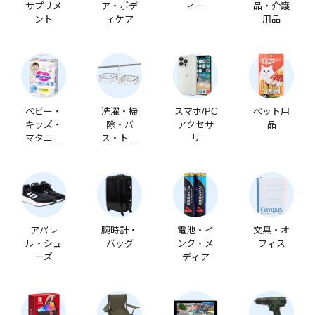
サプリメ
ア・ボデ
ィー
品・介護
ント
ィケア
用品
ベビー・
洗濯・掃
スマホ/PC
ペット用
キッズ・
除・バ
アクセサ
品
マタニテ
ス・トイ
リ
ィ
レ
アパレ
腕時計・
電池・イ
文具・オ
ル・シュ
バッグ
ンク・メ
フィス
ーズ
ディア