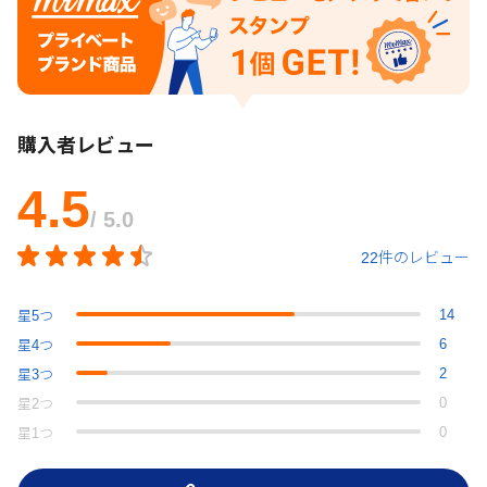
購入者レビュー
4.5
/ 5.0
22件のレビュー
14
星
5
つ
6
星
4
つ
2
星
3
つ
0
星
2
つ
0
星
1
つ