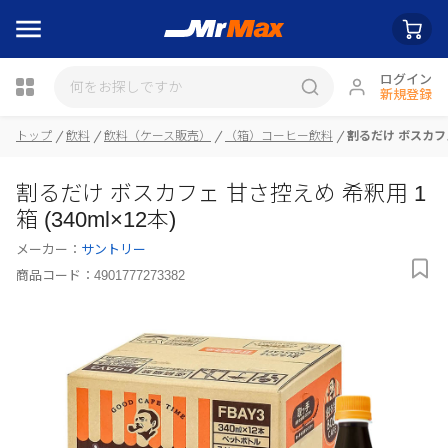
ログイン
新規登録
トップ
飲料
飲料（ケース販売）
（箱）コーヒー飲料
割るだけ ボスカフェ 
瓶詰
割るだけ ボスカフェ 甘さ控えめ 希釈用 1
箱 (340ml×12本)
メーカー：
サントリー
商品コード：
4901777273382