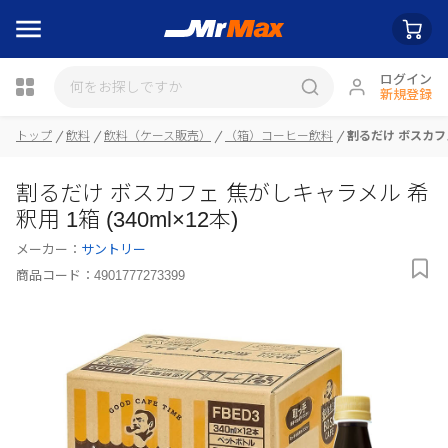
ログイン
新規登録
瓶詰
トップ
飲料
飲料（ケース販売）
（箱）コーヒー飲料
割るだけ ボスカフェ
割るだけ ボスカフェ 焦がしキャラメル 希
釈用 1箱 (340ml×12本)
メーカー：
サントリー
商品コード：
4901777273399